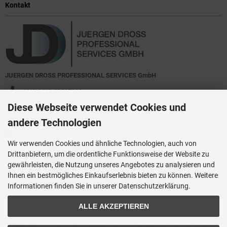
Kontakt
JUERGEN DROSS PROFESSIONAL SERVICES GmbH
+49(0)6449-92897919
Diese Webseite verwendet Cookies und
Kirchstraße 44
D-35630 Ehringshausen
andere Technologien
info@germanoutletstore.de
Wir verwenden Cookies und ähnliche Technologien, auch von
Drittanbietern, um die ordentliche Funktionsweise der Website zu
gewährleisten, die Nutzung unseres Angebotes zu analysieren und
Ihnen ein bestmögliches Einkaufserlebnis bieten zu können. Weitere
Informationen finden Sie in unserer Datenschutzerklärung.
ALLE AKZEPTIEREN
Dross.Blog
::
Der Blog der JUERGEN DROSS PROFESSIONAL SERVICES