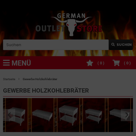
SUCHEN
MENÜ
(
0
)
(
0
)
Startseite
Gewerbe Holzkohlebräter
GEWERBE HOLZKOHLEBRÄTER