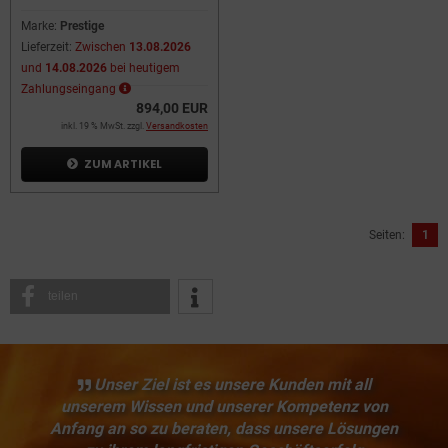
und Schublade
Marke:
Prestige
Lieferzeit:
Zwischen
13.08.2026
und
14.08.2026
bei heutigem
Zahlungseingang
894,00 EUR
inkl. 19 % MwSt. zzgl.
Versandkosten
ZUM ARTIKEL
Seiten:
1
teilen
Unser Ziel ist es unsere Kunden mit all
unserem Wissen und unserer Kompetenz von
Anfang an so zu beraten, dass unsere Lösungen