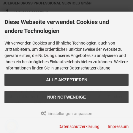
JUERGEN DROSS PROFESSIONAL SERVICES GmbH
+49(0)6449-92897919
Diese Webseite verwendet Cookies und
Kirchstraße 44
D-35630 Ehringshausen
andere Technologien
info@germanoutletstore.de
Wir verwenden Cookies und ähnliche Technologien, auch von
Drittanbietern, um die ordentliche Funktionsweise der Website zu
gewährleisten, die Nutzung unseres Angebotes zu analysieren und
Ihnen ein bestmögliches Einkaufserlebnis bieten zu können. Weitere
Informationen finden Sie in unserer Datenschutzerklärung.
ALLE AKZEPTIEREN
Dross.Blog
::
Der Blog der JUERGEN DROSS PROFESSIONAL SERVICES
GmbH mit aktuellen Informationen zu Technik - News - Infos - Terminen -
NUR NOTWENDIGE
Veranstaltungen - Aktionen
Einstellungen anpassen
GermanOutletStore © 2026
Template © 2009-2026 by
mod
ified eCommerce Shopsoftware
Datenschutzerklärung
Impressum
mod
ified eCommerce Shopsoftware © 2009-2026