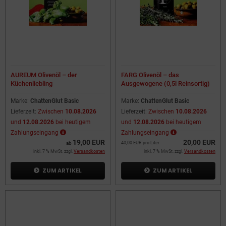
AUREUM Olivenöl – der
FARG Olivenöl – das
Küchenliebling
Ausgewogene (0,5l Reinsortig)
Marke:
ChattenGlut Basic
Marke:
ChattenGlut Basic
Lieferzeit:
Zwischen
10.08.2026
Lieferzeit:
Zwischen
10.08.2026
und
12.08.2026
bei heutigem
und
12.08.2026
bei heutigem
Zahlungseingang
Zahlungseingang
19,00 EUR
20,00 EUR
ab
40,00 EUR pro Liter
inkl. 7 % MwSt. zzgl.
Versandkosten
inkl. 7 % MwSt. zzgl.
Versandkosten
ZUM ARTIKEL
ZUM ARTIKEL