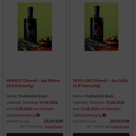
MORRUT Olivenöl – das Bittere
SEVILLENC Olivenöl – das Süße
(0,5l Reinsortig)
(0,5l Reinsortig)
Marke:
ChattenGlut Basic
Marke:
ChattenGlut Basic
Lieferzeit:
Zwischen
10.08.2026
Lieferzeit:
Zwischen
10.08.2026
und
12.08.2026
bei heutigem
und
12.08.2026
bei heutigem
Zahlungseingang
Zahlungseingang
23,00 EUR
20,00 EUR
46,00 EUR pro Liter
40,00 EUR pro Liter
inkl. 7 % MwSt. zzgl.
Versandkosten
inkl. 7 % MwSt. zzgl.
Versandkosten