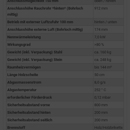
Anschlussmöglichkeit 150 mm
oben / hinten
Anschlusshöhe Rauchrohr *hinten* (Bohrloch
912 mm
mittig)
Betrieb mit externer Luftzufuhr 100 mm
hinten / unten
Anschlusshöhe externe Luft (Bohrloch mittig)
174 mm
Nennwärmeleistung
7,0 kW
Wirkungsgrad
>80 %
Gewicht (inkl. Verpackung) Stahl
ca. 160 kg
Gewicht (inkl. Verpackung) Stein
ca. 248 kg
Raumheizvermögen
bis 144 m³
Länge Holzscheite
50 cm
Abgasmassenstrom
8,0 g/s
Abgastemperatur
252 ° C
erforderlicher Förderdruck
0,12 mbar
Sicherheitsabstand vorne
800 mm
Sicherheitsabstand hinten
200 mm
Sicherheitsabstand seitlich
200 mm
Brennstoff
Holz/Holzbriketts