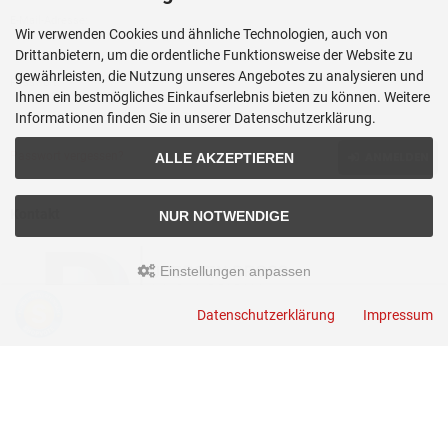
E-Mail-Adresse:
Wir verwenden Cookies und ähnliche Technologien, auch von
Drittanbietern, um die ordentliche Funktionsweise der Website zu
gewährleisten, die Nutzung unseres Angebotes zu analysieren und
Passwort:
Ihnen ein bestmögliches Einkaufserlebnis bieten zu können. Weitere
Informationen finden Sie in unserer Datenschutzerklärung.
Passwort vergessen?
ANMELDEN
ALLE AKZEPTIEREN
Kontakt
NUR NOTWENDIGE
Einstellungen anpassen
Datenschutzerklärung
Impressum
JUERGEN DROSS PROFESSIONAL SERVICES GmbH
+49(0)6449-92897919
Kirchstraße 44
D-35630 Ehringshausen