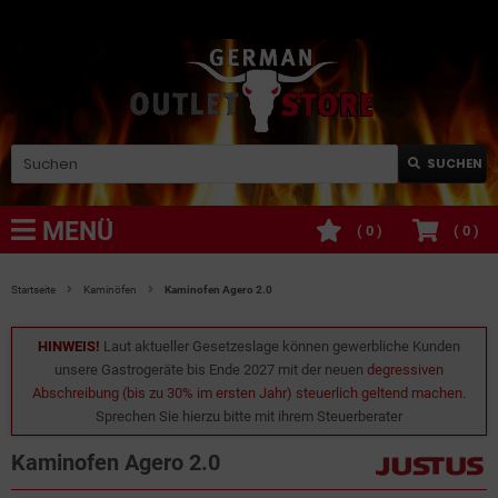
SUCHEN
MENÜ
(
0
)
(
0
)
Startseite
Kaminöfen
Kaminofen Agero 2.0
HINWEIS!
Laut aktueller Gesetzeslage können gewerbliche Kunden
unsere Gastrogeräte bis Ende 2027 mit der neuen
degressiven
Abschreibung (bis zu 30% im ersten Jahr) steuerlich geltend machen
.
Sprechen Sie hierzu bitte mit ihrem Steuerberater
Kaminofen Agero 2.0