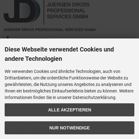
JUERGEN DROSS PROFESSIONAL SERVICES GmbH
+49(0)6449-92897919
Diese Webseite verwendet Cookies und
Kirchstraße 44
D-35630 Ehringshausen
andere Technologien
info@germanoutletstore.de
Wir verwenden Cookies und ähnliche Technologien, auch von
Drittanbietern, um die ordentliche Funktionsweise der Website zu
gewährleisten, die Nutzung unseres Angebotes zu analysieren und
Ihnen ein bestmögliches Einkaufserlebnis bieten zu können. Weitere
Informationen finden Sie in unserer Datenschutzerklärung.
ALLE AKZEPTIEREN
Dross.Blog
::
Der Blog der JUERGEN DROSS PROFESSIONAL SERVICES
GmbH mit aktuellen Informationen zu Technik - News - Infos - Terminen -
NUR NOTWENDIGE
Veranstaltungen - Aktionen