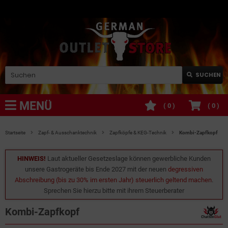
SUCHEN
MENÜ
(
0
)
(
0
)
Startseite
Zapf- & Ausschanktechnik
Zapfköpfe & KEG-Technik
Kombi-Zapfkopf
HINWEIS!
Laut aktueller Gesetzeslage können gewerbliche Kunden
unsere Gastrogeräte bis Ende 2027 mit der neuen
degressiven
Abschreibung (bis zu 30% im ersten Jahr) steuerlich geltend machen
.
Sprechen Sie hierzu bitte mit ihrem Steuerberater
Kombi-Zapfkopf