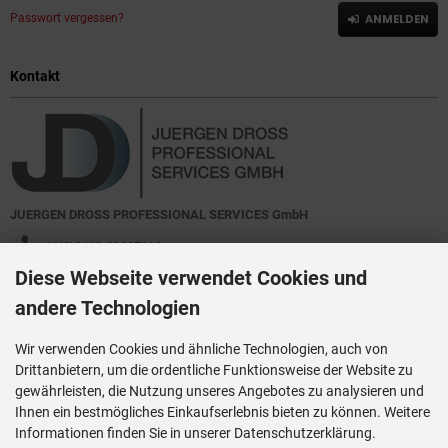
Passwort vergessen?
ANMELDEN
Kontakt
JUERGEN DROSS PROFESSIONAL SERVICES GmbH
+49(0)6449-92897919
Diese Webseite verwendet Cookies und
Kirchstraße 44
D-35630 Ehringshausen
andere Technologien
info@germanoutletstore.de
Wir verwenden Cookies und ähnliche Technologien, auch von
Drittanbietern, um die ordentliche Funktionsweise der Website zu
gewährleisten, die Nutzung unseres Angebotes zu analysieren und
Ihnen ein bestmögliches Einkaufserlebnis bieten zu können. Weitere
Informationen finden Sie in unserer Datenschutzerklärung.