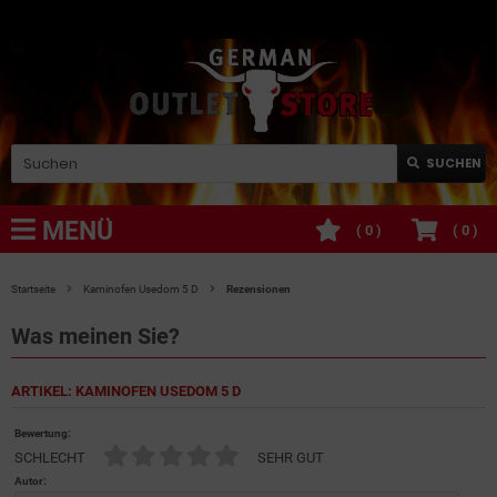
SUCHEN
MENÜ
(
0
)
(
0
)
Startseite
Kaminofen Usedom 5 D
Rezensionen
Was meinen Sie?
ARTIKEL: KAMINOFEN USEDOM 5 D
Bewertung:
SCHLECHT
SEHR GUT
Autor: