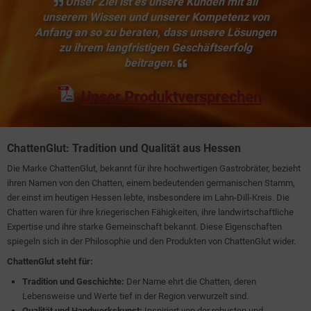
Unser Ziel ist es unsere Kunden mit all
unserem Wissen und unserer Kompetenz von
Anfang an so zu beraten, dass unsere Lösungen
zu ihrem langfristigen Geschäftserfolg
beitragen.
Unser Produktversprechen
ChattenGlut: Tradition und Qualität aus Hessen
Die Marke ChattenGlut, bekannt für ihre hochwertigen Gastrobräter, bezieht
ihren Namen von den Chatten, einem bedeutenden germanischen Stamm,
der einst im heutigen Hessen lebte, insbesondere im Lahn-Dill-Kreis. Die
Chatten waren für ihre kriegerischen Fähigkeiten, ihre landwirtschaftliche
Expertise und ihre starke Gemeinschaft bekannt. Diese Eigenschaften
spiegeln sich in der Philosophie und den Produkten von ChattenGlut wider.
ChattenGlut steht für:
Tradition und Geschichte:
Der Name ehrt die Chatten, deren
Lebensweise und Werte tief in der Region verwurzelt sind.
Qualität und Handwerkskunst:
Inspiriert von der robusten und