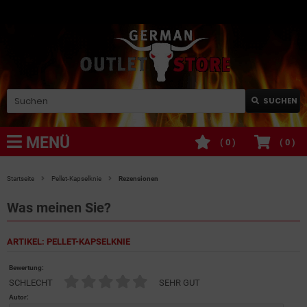
SUCHEN
MENÜ
(
0
)
(
0
)
Startseite
Pellet-Kapselknie
Rezensionen
Was meinen Sie?
ARTIKEL: PELLET-KAPSELKNIE
Bewertung:
SCHLECHT
SEHR GUT
Autor: