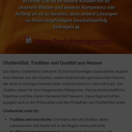
Unser Ziel ist es unsere Kunden mit all
unserem Wissen und unserer Kompetenz von
Anfang an so zu beraten, dass unsere Lösungen
zu ihrem langfristigen Geschäftserfolg
beitragen.
Unser Produktversprechen
ChattenGlut: Tradition und Qualität aus Hessen
Die Marke ChattenGlut, bekannt für ihre hochwertigen Gastrobräter, bezieht
ihren Namen von den Chatten, einem bedeutenden germanischen Stamm,
der einst im heutigen Hessen lebte, insbesondere im Lahn-Dill-Kreis. Die
Chatten waren für ihre kriegerischen Fähigkeiten, ihre landwirtschaftliche
Expertise und ihre starke Gemeinschaft bekannt. Diese Eigenschaften
spiegeln sich in der Philosophie und den Produkten von ChattenGlut wider.
ChattenGlut steht für:
Tradition und Geschichte:
Der Name ehrt die Chatten, deren
Lebensweise und Werte tief in der Region verwurzelt sind.
Qualität und Handwerkskunst:
Inspiriert von der robusten und