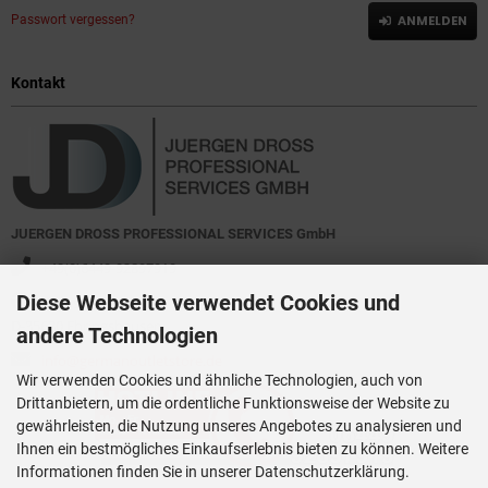
Passwort vergessen?
ANMELDEN
Kontakt
JUERGEN DROSS PROFESSIONAL SERVICES GmbH
+49(0)6449-92897919
Diese Webseite verwendet Cookies und
Kirchstraße 44
D-35630 Ehringshausen
andere Technologien
info@germanoutletstore.de
Wir verwenden Cookies und ähnliche Technologien, auch von
Drittanbietern, um die ordentliche Funktionsweise der Website zu
gewährleisten, die Nutzung unseres Angebotes zu analysieren und
Ihnen ein bestmögliches Einkaufserlebnis bieten zu können. Weitere
Informationen finden Sie in unserer Datenschutzerklärung.