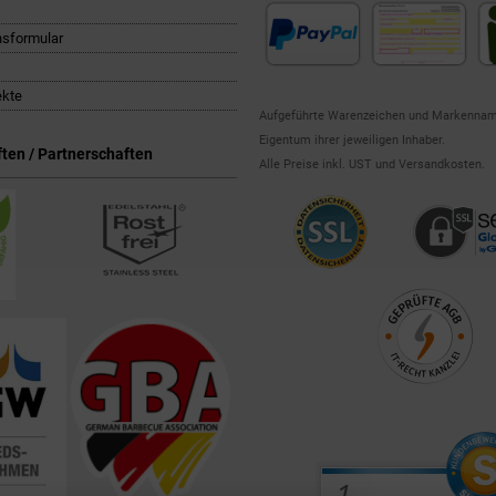
nsformular
ekte
Aufgeführte Warenzeichen und Markennam
Eigentum ihrer jeweiligen Inhaber.
ten / Partnerschaften
Alle Preise inkl. UST und Versandkosten.