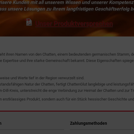
 unsere Kunden mit all unserem Wissen und unserer Kompetenz
ass unsere Lösungen zu ihrem langfristigen Geschäftserfolg b
Unser Produktversprechen
zieht ihren Namen von den Chatten, einem bedeutenden germanischen Stamm, der 
che Expertise und ihre starke Gemeinschaft bekannt. Diese Eigenschaften spiege
ise und Werte tief in der Region verwurzelt sind.
standsfähigen Natur der Chatten, fertigt ChattenGlut langlebige und leistungsfäh
n-Dill-Kreis, unterstreicht die enge Verbindung zur Heimat der Chatten und zur
in erstklassiges Produkt, sondern auch für ein Stück hessischer Geschichte und 
n
Zahlungsmethoden