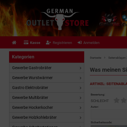
Kasse
Registrieren
Anmelden
Kategorien
Startseite
Seitenablagen 2
Gewerbe Gastrobräter
Was meinen S
Gewerbe Wurstwärmer
ARTIKEL: SEITENABL
Gastro Elektrobräter
Bewertung:
Gewerbe Multibräter
SCHLECHT
Gewerbe Hockerkocher
Autor:
Gewerbe Holzkohlebräter
Sicherheitscode: