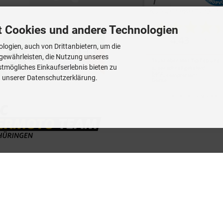
t Cookies und andere Technologien
logien, auch von Drittanbietern, um die
 gewährleisten, die Nutzung unseres
tmögliches Einkaufserlebnis bieten zu
n unserer Datenschutzerklärung.
 mit aktuellen Informationen zu Technik - News - Infos - Terminen - Veran
GermanOutletStore © 2026
Template © 2009-2026 by
mod
ified eCommerce Shopsoftware
mod
ified eCommerce Shopsoftware © 2009-2026