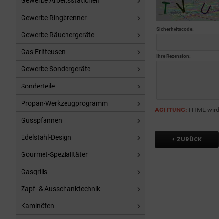
Gewerbe Arbeitsstationen
Gewerbe Ringbrenner
Sicherheitscode:
Gewerbe Räuchergeräte
Gas Fritteusen
Ihre Rezension:
Gewerbe Sondergeräte
Sonderteile
Propan-Werkzeugprogramm
ACHTUNG:
HTML wird n
Gusspfannen
Edelstahl-Design
ZURÜCK
Gourmet-Spezialitäten
Gasgrills
Zapf- & Ausschanktechnik
Kaminöfen