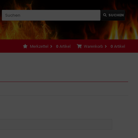
SUCHEN
Merkzettel
0
Artikel
Warenkorb
0
Artikel