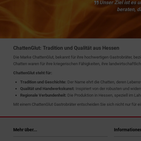
Unser Ziel ist es
beraten, d
ChattenGlut: Tradition und Qualität aus Hessen
Die Marke ChattenGlut, bekannt für ihre hochwertigen Gastrobräter, be
Chatten waren für ihre kriegerischen Fähigkeiten, ihre landwirtschaftli
ChattenGlut steht für:
Tradition und Geschichte:
Der Name ehrt die Chatten, deren Lebenswe
Qualität und Handwerkskunst:
Inspiriert von der robusten und wider
Regionale Verbundenheit:
Die Produktion in Hessen, speziell im Lah
Mit einem ChattenGlut Gastrobräter entscheiden Sie sich nicht nur für e
Mehr über...
Informatione