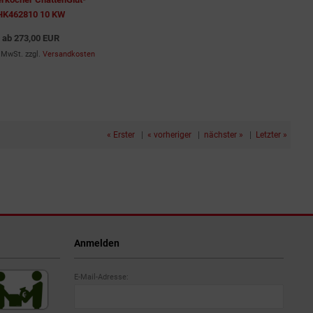
HK462810 10 KW
ab
273,00 EUR
% MwSt. zzgl.
Versandkosten
« Erster
|
« vorheriger
|
nächster »
|
Letzter »
Anmelden
E-Mail-Adresse: