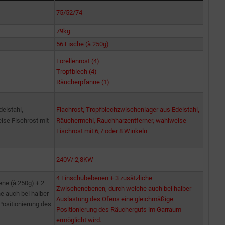
75/52/74
79kg
56 Fische (à 250g)
Forellenrost (4)
Tropfblech (4)
Räucherpfanne (1)
elstahl,
Flachrost, Tropfblechzwischenlager aus Edelstahl,
ise Fischrost mit
Räuchermehl, Rauchharzentferner, wahlweise
Fischrost mit 6,7 oder 8 Winkeln
240V/ 2,8KW
4 Einschubebenen + 3 zusätzliche
ene (à 250g) + 2
Zwischenebenen, durch welche auch bei halber
e auch bei halber
Auslastung des Ofens eine gleichmäßige
ositionierung des
Positionierung des Räucherguts im Garraum
ermöglicht wird.