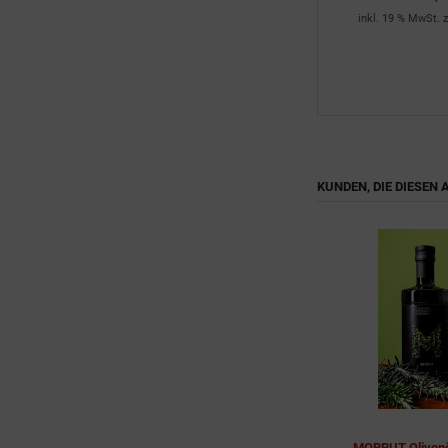
sandkosten
inkl. 19 % MwSt. zzgl.
Versandkosten
inkl. 19 % MwSt. z
KUNDEN, DIE DIESEN
MORRUT Olivenöl