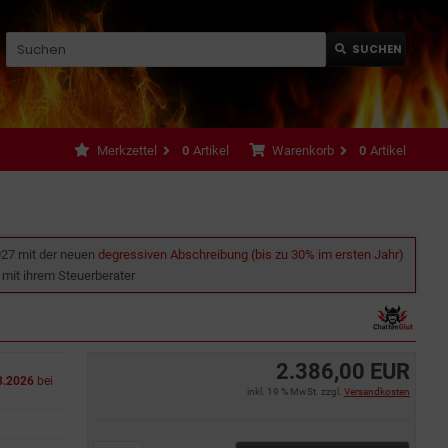
SUCHEN
Merkzettel
0
Artikel
Warenkorb
0
Artikel
027 mit der neuen
degressiven Abschreibung (bis zu 30% im ersten Jahr)
e mit ihrem Steuerberater
2.386,00 EUR
8.2026
bei
inkl. 19 % MwSt. zzgl.
Versandkosten