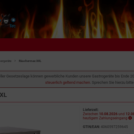
ergeräte
Räuchermax XXL
ller Gesetzeslage können gewerbliche Kunden unsere Gastrogeräte bis Ende 2
steuerlich geltend machen
. Sprechen Sie hierzu bitt
XXL
Lieferzeit:
Zwischen
10.08.2026
und
12.0
heutigem Zahlungseingang
GTIN/EAN:
4060597259645