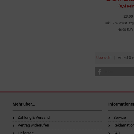
(0,5l Rei
23,00
inkl. 7 % MwSt. zzg
46,00 EUR 
Übersicht
| Artikel
3 
teilen
Mehr über...
Informatione
Zahlung & Versand
Service
Vertrag widerrufen
Reklamatio
Lieferzeit
FAQ