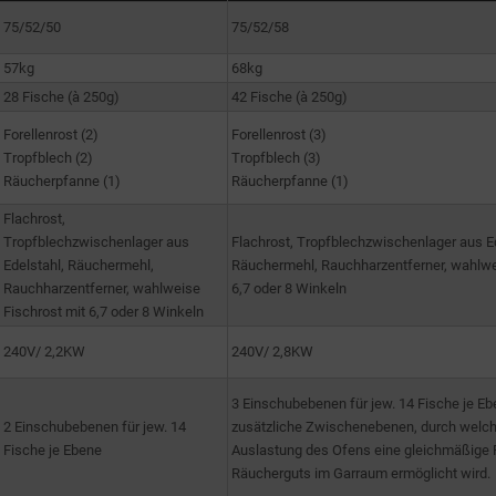
75/52/50
75/52/58
57kg
68kg
28 Fische (à 250g)
42 Fische (à 250g)
Forellenrost (2)
Forellenrost (3)
Tropfblech (2)
Tropfblech (3)
Räucherpfanne (1)
Räucherpfanne (1)
Flachrost,
Tropfblechzwischenlager aus
Flachrost, Tropfblechzwischenlager aus Ed
Edelstahl, Räuchermehl,
Räuchermehl, Rauchharzentferner, wahlwe
Rauchharzentferner, wahlweise
6,7 oder 8 Winkeln
Fischrost mit 6,7 oder 8 Winkeln
240V/ 2,2KW
240V/ 2,8KW
3 Einschubebenen für jew. 14 Fische je Eb
2 Einschubebenen für jew. 14
zusätzliche Zwischenebenen, durch welch
Fische je Ebene
Auslastung des Ofens eine gleichmäßige P
Räucherguts im Garraum ermöglicht wird.