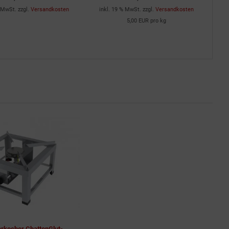
 MwSt. zzgl.
Versandkosten
inkl. 19 % MwSt. zzgl.
Versandkosten
in
5,00 EUR pro kg
rkocher ChattenGlut-