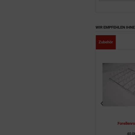
WIR EMPFEHLEN IHN
Zubehör
Flachrost
Forellenro
43,00 EUR
40,0