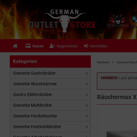
Kasse
Registrieren
Anmelden
Kategorien
Startseite
Gewerbe Räuch
Gewerbe Gastrobräter
HINWEIS!
Laut aktue
Gewerbe Wurstwärmer
Gastro Elektrobräter
Räuchermax 
Gewerbe Multibräter
Gewerbe Hockerkocher
Gewerbe Holzkohlebräter