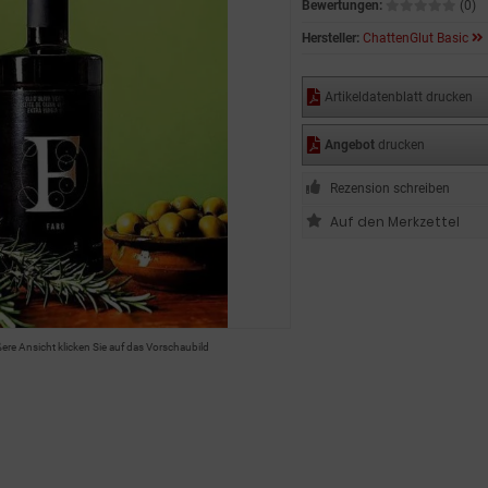
Bewertungen:
(0)
Hersteller:
ChattenGlut Basic
Artikeldatenblatt drucken
Angebot
drucken
Rezension schreiben
ßere Ansicht klicken Sie auf das Vorschaubild