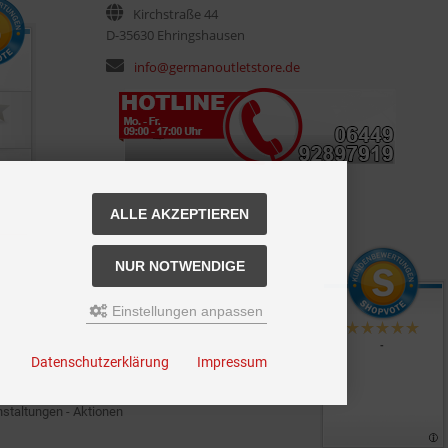
Kirchstraße 44
D-35630 Ehringshausen
info@germanoutletstore.de
ALLE AKZEPTIEREN
NUR NOTWENDIGE
Einstellungen anpassen
-
Datenschutzerklärung
Impressum
staltungen - Aktionen