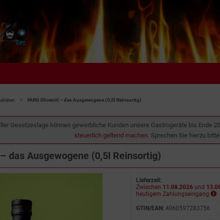
litäten
FARG Olivenöl – das Ausgewogene (0,5l Reinsortig)
ller Gesetzeslage können gewerbliche Kunden unsere Gastrogeräte bis Ende 2
steuerlich geltend machen
. Sprechen Sie hierzu bitt
 – das Ausgewogene (0,5l Reinsortig)
Lieferzeit:
Zwischen
11.08.2026
und
13.0
heutigem Zahlungseingang
GTIN/EAN:
4060597283756