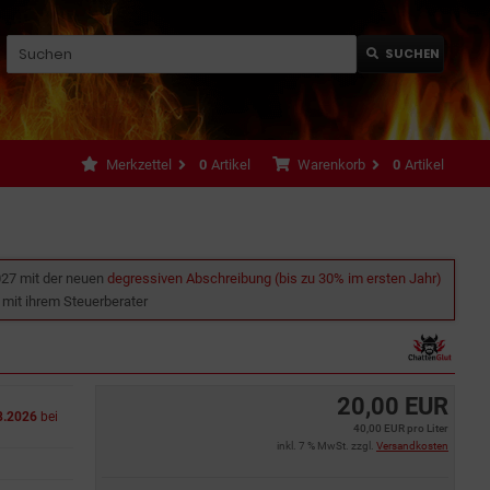
SUCHEN
Merkzettel
0
Artikel
Warenkorb
0
Artikel
027 mit der neuen
degressiven Abschreibung (bis zu 30% im ersten Jahr)
e mit ihrem Steuerberater
20,00 EUR
8.2026
bei
40,00 EUR pro Liter
inkl. 7 % MwSt. zzgl.
Versandkosten