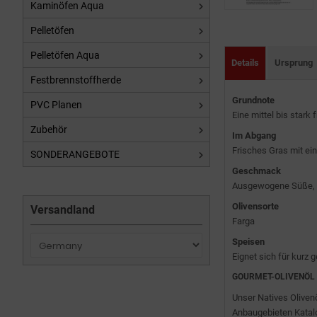
Kaminöfen Aqua
Pelletöfen
Pelletöfen Aqua
Details
Ursprung
Festbrennstoffherde
Grundnote
PVC Planen
Eine mittel bis stark
Zubehör
Im Abgang
Frisches Gras mit ein
SONDERANGEBOTE
Geschmack
Ausgewogene Süße, bi
Olivensorte
Versandland
Farga
Speisen
Eignet sich für kurz 
GOURMET-OLIVENÖL a
Unser Natives Olivenö
Anbaugebieten Katalo