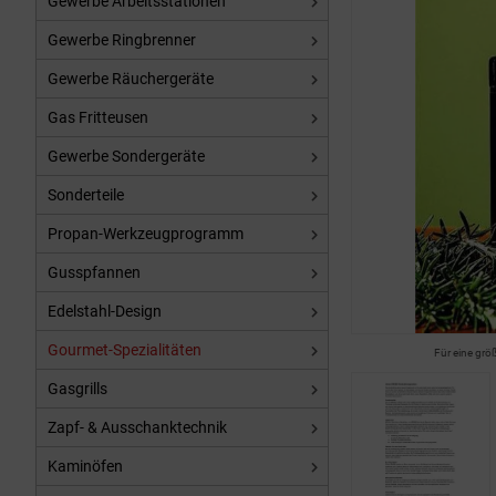
Gewerbe Arbeitsstationen
Gewerbe Ringbrenner
Gewerbe Räuchergeräte
Gas Fritteusen
Gewerbe Sondergeräte
Sonderteile
Propan-Werkzeugprogramm
Gusspfannen
Edelstahl-Design
Gourmet-Spezialitäten
Für eine grö
Gasgrills
Zapf- & Ausschanktechnik
Kaminöfen