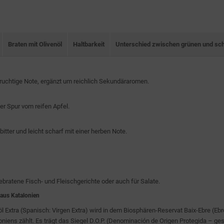
Braten mit Olivenöl
Haltbarkeit
Unterschied zwischen grünen und sc
 fruchtige Note, ergänzt um reichlich Sekundäraromen.
er Spur vom reifen Apfel.
tter und leicht scharf mit einer herben Note.
gebratene Fisch- und Fleischgerichte oder auch für Salate.
us Katalonien
l Extra (Spanisch: Virgen Extra) wird in dem Biosphären-Reservat Baix-Ebre (Eb
niens zählt. Es trägt das Siegel D.O.P. (Denominación de Origen Protegida – g