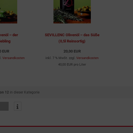
enöl – der
SEVILLENC Olivenöl – das Süße
ebling
(0,5l Reinsortig)
0 EUR
20,00 EUR
l.
Versandkosten
inkl. 7 % MwSt. zzgl.
Versandkosten
40,00 EUR pro Liter
von 12
in dieser Kategorie