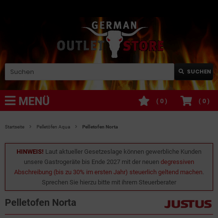
SUCHEN
MENÜ
(
0
)
(
0
)
Startseite
Pelletöfen Aqua
Pelletofen Norta
HINWEIS!
Laut aktueller Gesetzeslage können gewerbliche Kunden
unsere Gastrogeräte bis Ende 2027 mit der neuen
degressiven
Abschreibung (bis zu 30% im ersten Jahr) steuerlich geltend machen
.
Sprechen Sie hierzu bitte mit ihrem Steuerberater
Pelletofen Norta