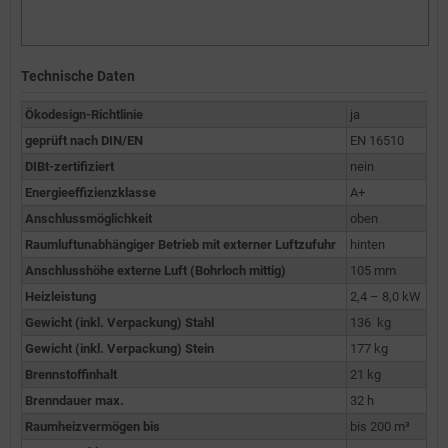
Technische Daten
Ökodesign-Richtlinie
ja
geprüft nach DIN/EN
EN 16510
DIBt-zertifiziert
nein
Energieeffizienzklasse
A+
Anschlussmöglichkeit
oben
Raumluftunabhängiger Betrieb mit externer Luftzufuhr
hinten
Anschlusshöhe externe Luft (Bohrloch mittig)
105 mm
Heizleistung
2,4 – 8,0 kW
Gewicht (inkl. Verpackung) Stahl
136 kg
Gewicht (inkl. Verpackung) Stein
177 kg
Brennstoffinhalt
21 kg
Brenndauer max.
32 h
Raumheizvermögen bis
bis 200 m³