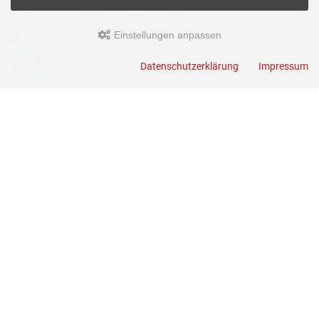
JUERGEN DROSS PROFESSIONAL SERVICES GmbH
Einstellungen anpassen
+49(0)6449-92897919
Kirchstraße 44
Datenschutzerklärung
Impressum
D-35630 Ehringshausen
info@germanoutletstore.de
Dross.Blog
::
Der Blog der JUERGEN DROSS PROFESSIONAL SERVICES
GmbH mit aktuellen Informationen zu Technik - News - Infos - Terminen -
Veranstaltungen - Aktionen
GermanOutletStore © 2026
Template © 2009-2026 by
mod
ified eCommerce Shopsoftware
mod
ified eCommerce Shopsoftware © 2009-2026