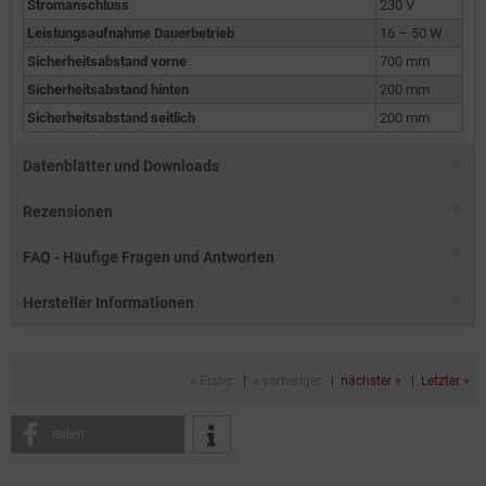
Stromanschluss
230 V
Leistungsaufnahme Dauerbetrieb
16 – 50 W
Sicherheitsabstand vorne
700 mm
Sicherheitsabstand hinten
200 mm
Sicherheitsabstand seitlich
200 mm
Datenblätter und Downloads
Rezensionen
FAQ - Häufige Fragen und Antworten
Hersteller Informationen
« Erster
|
« vorheriger
|
nächster »
|
Letzter »
teilen