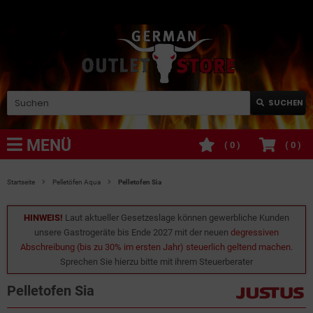
SUCHEN
MENÜ
(
0
)
(
0
)
Startseite
Pelletöfen Aqua
Pelletofen Sia
HINWEIS!
Laut aktueller Gesetzeslage können gewerbliche Kunden
unsere Gastrogeräte bis Ende 2027 mit der neuen
degressiven
Abschreibung (bis zu 30% im ersten Jahr) steuerlich geltend machen
.
Sprechen Sie hierzu bitte mit ihrem Steuerberater
Pelletofen Sia