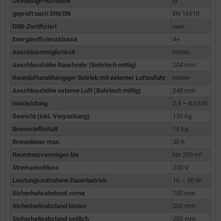
Ökodesign-Richtlinie
ja
geprüft nach DIN/EN
EN 16510
DIBt-Zertifiziert
nein
Energieeffizienzklasse
A+
Anschlussmöglichkeit
hinten
Anschlusshöhe Rauchrohr (Bohrloch mittig)
204 mm
Raumluftunabhängiger Betrieb mit externer Luftzufuhr
hinten
Anschlusshöhe externe Luft (Bohrloch mittig)
248 mm
Heizleistung
2,4 – 8,0 kW
Gewicht (inkl. Verpackung)
130 kg
Brennstoffinhalt
18 kg
Brenndauer max.
30 h
Raumheizvermögen bis
bis 200 m³
Stromanschluss
230 V
Leistungsaufnahme Dauerbetrieb
16 – 50 W
Sicherheitsabstand vorne
700 mm
Sicherheitsabstand hinten
200 mm
Sicherheitsabstand seitlich
200 mm