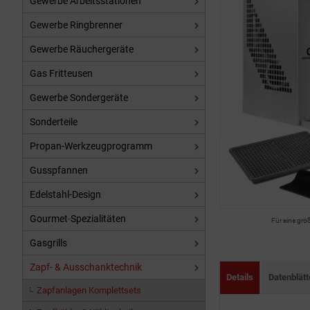
Gewerbe Arbeitsstationen
Gewerbe Ringbrenner
Gewerbe Räuchergeräte
Gas Fritteusen
Gewerbe Sondergeräte
Sonderteile
Propan-Werkzeugprogramm
Gusspfannen
Edelstahl-Design
Gourmet-Spezialitäten
Für eine grö
Gasgrills
Zapf- & Ausschanktechnik
Details
Datenblät
Zapfanlagen Komplettsets