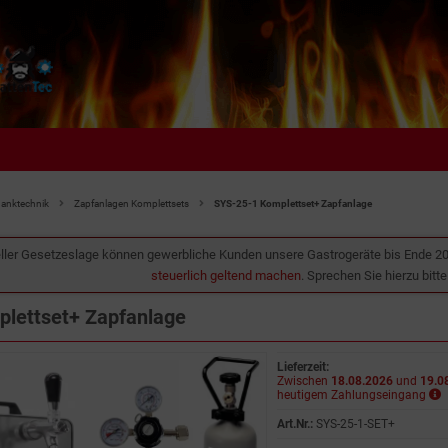
hanktechnik
Zapfanlagen Komplettsets
SYS-25-1 Komplettset+ Zapfanlage
ller Gesetzeslage können gewerbliche Kunden unsere Gastrogeräte bis Ende 2
steuerlich geltend machen
. Sprechen Sie hierzu bitt
lettset+ Zapfanlage
Lieferzeit:
Zwischen
18.08.2026
und
19.0
heutigem Zahlungseingang
Art.Nr.:
SYS-25-1-SET+