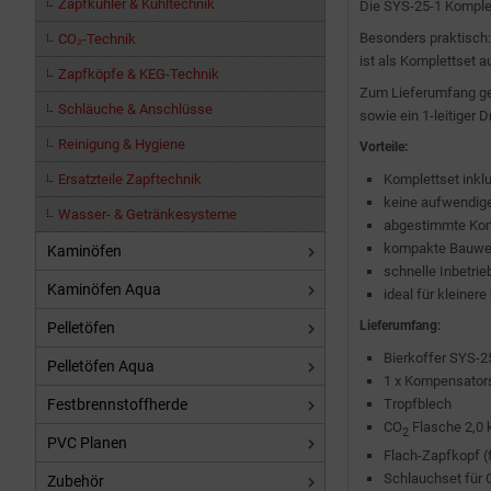
Zapfkühler & Kühltechnik
Die SYS-25-1 Komplet
Besonders praktisch:
CO₂-Technik
ist als Komplettset 
Zapfköpfe & KEG-Technik
Zum Lieferumfang geh
Schläuche & Anschlüsse
sowie ein 1-leitiger 
Reinigung & Hygiene
Vorteile:
Ersatzteile Zapftechnik
Komplettset inkl
keine aufwendig
Wasser- & Getränkesysteme
abgestimmte Ko
kompakte Bauwe
Kaminöfen
schnelle Inbetri
Kaminöfen Aqua
ideal für kleine
Lieferumfang:
Pelletöfen
Bierkoffer SYS-2
Pelletöfen Aqua
1 x Kompensator
Festbrennstoffherde
Tropfblech
CO
Flasche 2,0 
2
PVC Planen
Flach-Zapfkopf (
Schlauchset für 
Zubehör