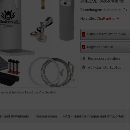
GTIN/EAN:
4060597948730
Bewertungen:
(0)
Hersteller:
ChattenGlut
Artikeldatenblatt drucken
Angebot
drucken
Rezension schreiben
ßere Ansicht klicken Sie auf das Vorschaubild
ter und Downloads
Rezensionen
FAQ - Häufige Fragen und Antworten