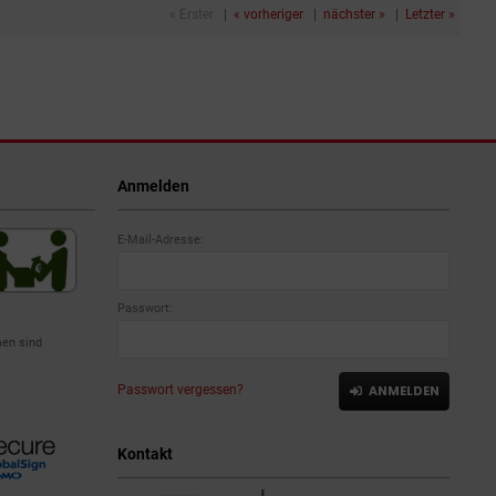
« Erster
|
« vorheriger
|
nächster »
|
Letzter »
Anmelden
E-Mail-Adresse:
Passwort:
en sind
Passwort vergessen?
ANMELDEN
Kontakt