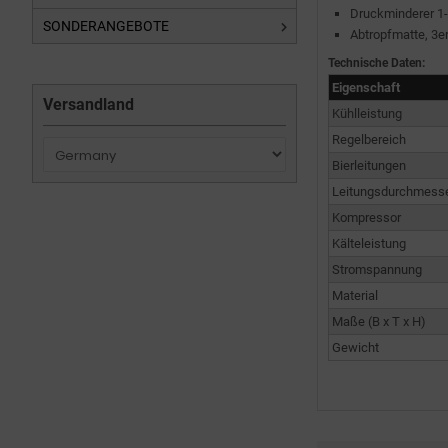
Druckminderer 1-l
SONDERANGEBOTE
Abtropfmatte, 3e
Technische Daten:
Eigenschaft
Versandland
Kühlleistung
Regelbereich
Bierleitungen
Leitungsdurchmess
Kompressor
Kälteleistung
Stromspannung
Material
Maße (B x T x H)
Gewicht