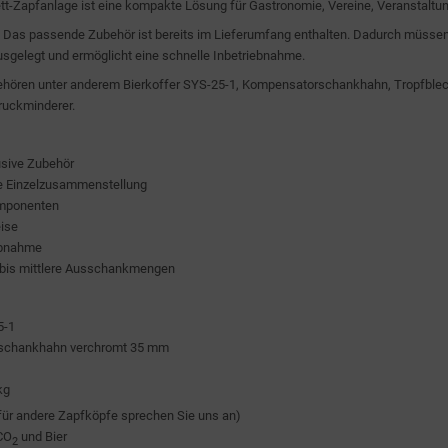
t-Zapfanlage ist eine kompakte Lösung für Gastronomie, Vereine, Veranstaltung
 Das passende Zubehör ist bereits im Lieferumfang enthalten. Dadurch müsse
ausgelegt und ermöglicht eine schnelle Inbetriebnahme.
ören unter anderem Bierkoffer SYS-25-1, Kompensatorschankhahn, Tropfblech,
Druckminderer.
usive Zubehör
e Einzelzusammenstellung
mponenten
ise
ebnahme
re bis mittlere Ausschankmengen
5-1
schankhahn verchromt 35 mm
kg
für andere Zapfköpfe sprechen Sie uns an)
CO
und Bier
2