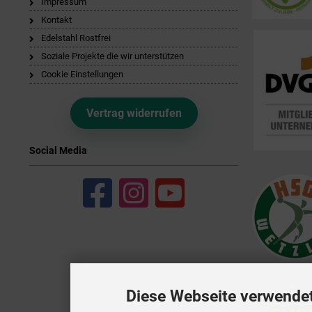
Impressum
Kontakt
Edelstahl Rostfrei
Soziale Projekte die wir unterstützen
Cookie Einstellungen
Vertrag widerrufen
Social Media
Diese Webseite verwende