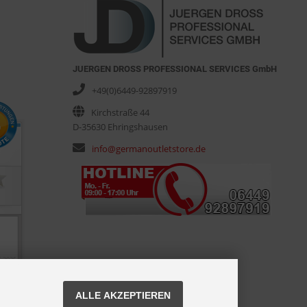
JUERGEN DROSS PROFESSIONAL SERVICES GmbH
+49(0)6449-92897919
Kirchstraße 44
D-35630 Ehringshausen
info@germanoutletstore.de
ALLE AKZEPTIEREN