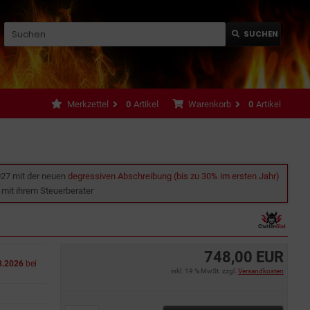
SUCHEN
Merkzettel
0
Artikel
Warenkorb
0
Artikel
027 mit der neuen
degressiven Abschreibung (bis zu 30% im ersten Jahr)
e mit ihrem Steuerberater
748,00 EUR
8.2026
bei
inkl. 19 % MwSt. zzgl.
Versandkosten