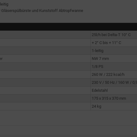
eitig
r Gläserspülbürste und Kunststoff Abtropfwanne
25l/h bei Delta-T 10° C
+ 2° C bis + 11° C
1-leitig
er
NW 7 mm
1/8 PS
260 W / 222 kcal/h
230 V / 50 Hz / 160 W / 0,
Edelstahl
175 x 315 x 370 mm
24 kg