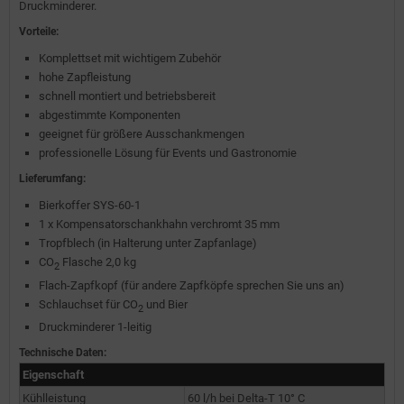
Druckminderer.
Vorteile:
Komplettset mit wichtigem Zubehör
hohe Zapfleistung
schnell montiert und betriebsbereit
abgestimmte Komponenten
geeignet für größere Ausschankmengen
professionelle Lösung für Events und Gastronomie
Lieferumfang:
Bierkoffer SYS-60-1
1 x Kompensatorschankhahn verchromt 35 mm
Tropfblech (in Halterung unter Zapfanlage)
CO
Flasche 2,0 kg
2
Flach-Zapfkopf (für andere Zapfköpfe sprechen Sie uns an)
Schlauchset für CO
und Bier
2
Druckminderer 1-leitig
Technische Daten:
Eigenschaft
Kühlleistung
60 l/h bei Delta-T 10° C