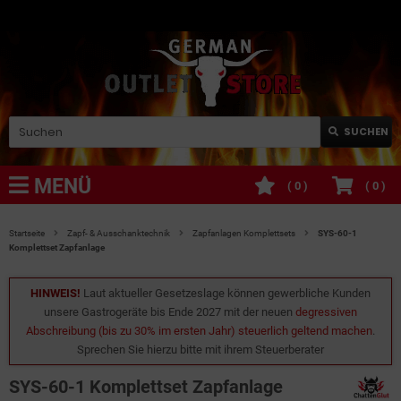
SUCHEN
MENÜ
(
0
)
(
0
)
Startseite
Zapf- & Ausschanktechnik
Zapfanlagen Komplettsets
SYS-60-1
Komplettset Zapfanlage
HINWEIS!
Laut aktueller Gesetzeslage können gewerbliche Kunden
unsere Gastrogeräte bis Ende 2027 mit der neuen
degressiven
Abschreibung (bis zu 30% im ersten Jahr) steuerlich geltend machen
.
Sprechen Sie hierzu bitte mit ihrem Steuerberater
SYS-60-1 Komplettset Zapfanlage