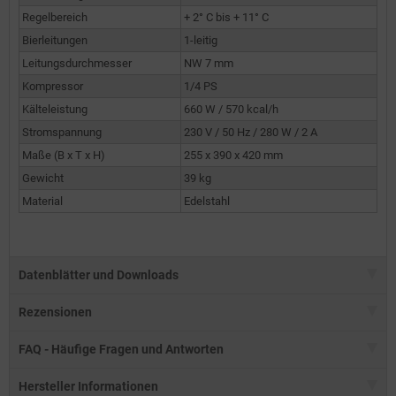
Regelbereich
+ 2° C bis + 11° C
Bierleitungen
1-leitig
Leitungsdurchmesser
NW 7 mm
Kompressor
1/4 PS
Kälteleistung
660 W / 570 kcal/h
Stromspannung
230 V / 50 Hz / 280 W / 2 A
Maße (B x T x H)
255 x 390 x 420 mm
Gewicht
39 kg
Material
Edelstahl
Datenblätter und Downloads
Rezensionen
FAQ - Häufige Fragen und Antworten
Hersteller Informationen