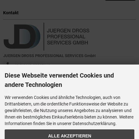
Kontakt
JUERGEN DROSS PROFESSIONAL SERVICES GmbH
+49(0)6449-92897919
Diese Webseite verwendet Cookies und
Kirchstraße 44
D-35630 Ehringshausen
andere Technologien
info@germanoutletstore.de
Wir verwenden Cookies und ähnliche Technologien, auch von
Drittanbietern, um die ordentliche Funktionsweise der Website zu
gewährleisten, die Nutzung unseres Angebotes zu analysieren und
Ihnen ein bestmögliches Einkaufserlebnis bieten zu können. Weitere
Informationen finden Sie in unserer Datenschutzerklärung.
ALLE AKZEPTIEREN