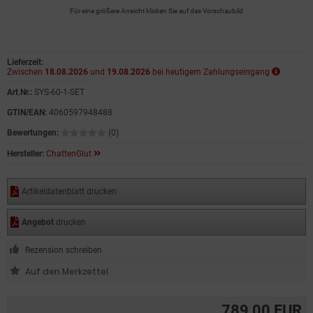
Für eine größere Ansicht klicken Sie auf das Vorschaubild
Lieferzeit:
Zwischen
18.08.2026
und
19.08.2026
bei heutigem Zahlungseingang
Art.Nr.:
SYS-60-1-SET
GTIN/EAN:
4060597948488
Bewertungen:
(0)
Hersteller:
ChattenGlut
Artikeldatenblatt drucken
Angebot
drucken
Rezension schreiben
789,00 EUR