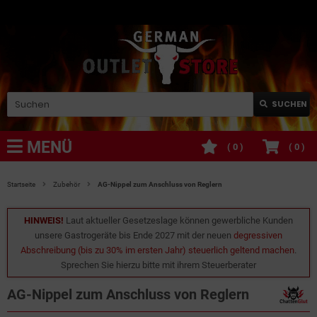
SUCHEN
MENÜ
(
0
)
(
0
)
Startseite
Zubehör
AG-Nippel zum Anschluss von Reglern
HINWEIS!
Laut aktueller Gesetzeslage können gewerbliche Kunden
unsere Gastrogeräte bis Ende 2027 mit der neuen
degressiven
Abschreibung (bis zu 30% im ersten Jahr) steuerlich geltend machen
.
Sprechen Sie hierzu bitte mit ihrem Steuerberater
AG-Nippel zum Anschluss von Reglern