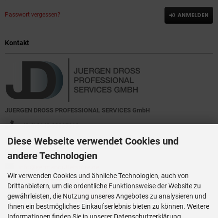
Passwort vergessen?
ANMELDEN
Kontakt
JUERGEN DROSS PROFESSIONAL SERVICES GmbH
+49(0)6449-92897919
Diese Webseite verwendet Cookies und
Kirchstraße 44
D-35630 Ehringshausen
andere Technologien
info@germanoutletstore.de
Wir verwenden Cookies und ähnliche Technologien, auch von
Drittanbietern, um die ordentliche Funktionsweise der Website zu
gewährleisten, die Nutzung unseres Angebotes zu analysieren und
Ihnen ein bestmögliches Einkaufserlebnis bieten zu können. Weitere
Informationen finden Sie in unserer Datenschutzerklärung.