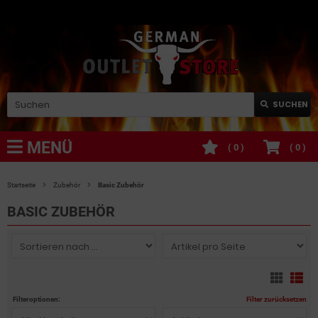
SUCHEN
MENÜ
(
0
)
(
0
)
Startseite
Zubehör
Basic Zubehör
BASIC ZUBEHÖR
Filteroptionen:
Filter zurücksetzen