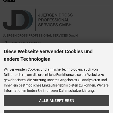
Kontakt
JUERGEN DROSS PROFESSIONAL SERVICES GmbH
+49(0)6449-92897919
Diese Webseite verwendet Cookies und
Kirchstraße 44
D-35630 Ehringshausen
andere Technologien
info@germanoutletstore.de
Wir verwenden Cookies und ähnliche Technologien, auch von
Drittanbietern, um die ordentliche Funktionsweise der Website zu
gewährleisten, die Nutzung unseres Angebotes zu analysieren und
Ihnen ein bestmögliches Einkaufserlebnis bieten zu können. Weitere
Informationen finden Sie in unserer Datenschutzerklärung.
ALLE AKZEPTIEREN
Dross.Blog
::
Der Blog der JUERGEN DROSS PROFESSIONAL SERVICES