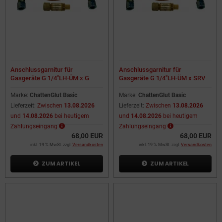
Anschlussgarnitur für
Anschlussgarnitur für
Gasgeräte G 1/4"LH-ÜM x G
Gasgeräte G 1/4"LH-ÜM x SRV
1/4"LH-ÜM
8mm
Marke:
ChattenGlut Basic
Marke:
ChattenGlut Basic
Lieferzeit:
Zwischen
13.08.2026
Lieferzeit:
Zwischen
13.08.2026
und
14.08.2026
bei heutigem
und
14.08.2026
bei heutigem
Zahlungseingang
Zahlungseingang
68,00 EUR
68,00 EUR
inkl. 19 % MwSt. zzgl.
Versandkosten
inkl. 19 % MwSt. zzgl.
Versandkosten
ZUM ARTIKEL
ZUM ARTIKEL