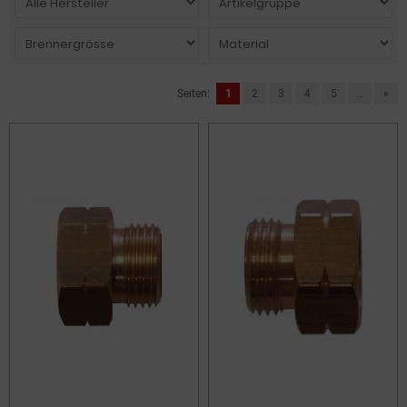
Seiten:
1
2
3
4
5
...
»