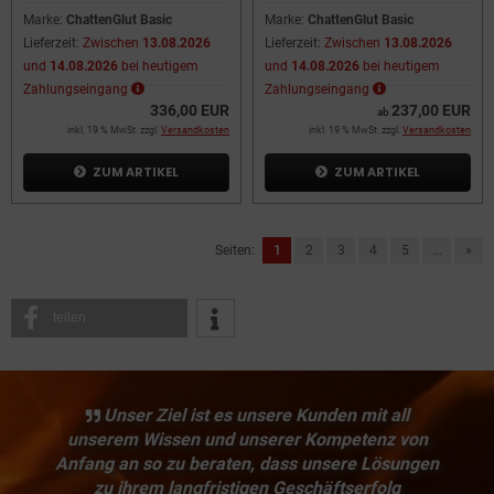
Marke:
ChattenGlut Basic
Marke:
ChattenGlut Basic
Lieferzeit:
Zwischen
13.08.2026
Lieferzeit:
Zwischen
13.08.2026
und
14.08.2026
bei heutigem
und
14.08.2026
bei heutigem
Zahlungseingang
Zahlungseingang
336,00 EUR
237,00 EUR
ab
inkl. 19 % MwSt. zzgl.
Versandkosten
inkl. 19 % MwSt. zzgl.
Versandkosten
ZUM ARTIKEL
ZUM ARTIKEL
Seiten:
1
2
3
4
5
...
»
teilen
Unser Ziel ist es unsere Kunden mit all
unserem Wissen und unserer Kompetenz von
Anfang an so zu beraten, dass unsere Lösungen
zu ihrem langfristigen Geschäftserfolg