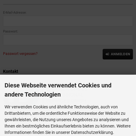
E-Mail-Adresse:
Passwort:
Passwort vergessen?
ANMELDEN
Kontakt
Diese Webseite verwendet Cookies und
andere Technologien
Wir verwenden Cookies und ähnliche Technologien, auch von
Drittanbietern, um die ordentliche Funktionsweise der Website zu
JUERGEN DROSS PROFESSIONAL SERVICES GmbH
gewährleisten, die Nutzung unseres Angebotes zu analysieren und
+49(0)6449-92897919
Ihnen ein bestmögliches Einkaufserlebnis bieten zu können. Weitere
Kirchstraße 44
Informationen finden Sie in unserer Datenschutzerklärung.