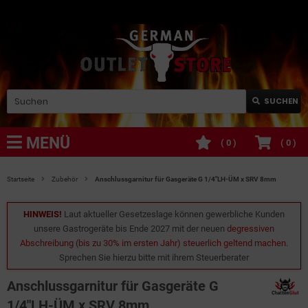
SUCHEN
MENÜ
(
0
)
(
0
)
Startseite
Zubehör
Anschlussgarnitur für Gasgeräte G 1/4"LH-ÜM x SRV 8mm
HINWEIS!
Laut aktueller Gesetzeslage können gewerbliche Kunden
unsere Gastrogeräte bis Ende 2027 mit der neuen
degressiven
Abschreibung (bis zu 30% im ersten Jahr) steuerlich geltend machen
.
Sprechen Sie hierzu bitte mit ihrem Steuerberater
Anschlussgarnitur für Gasgeräte G
1/4"LH-ÜM x SRV 8mm