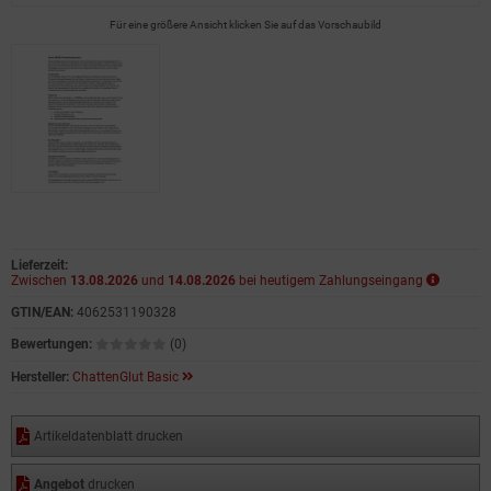
Für eine größere Ansicht klicken Sie auf das Vorschaubild
Lieferzeit:
Zwischen
13.08.2026
und
14.08.2026
bei heutigem Zahlungseingang
GTIN/EAN:
4062531190328
Bewertungen:
(0)
Hersteller:
ChattenGlut Basic
Artikeldatenblatt drucken
Angebot
drucken