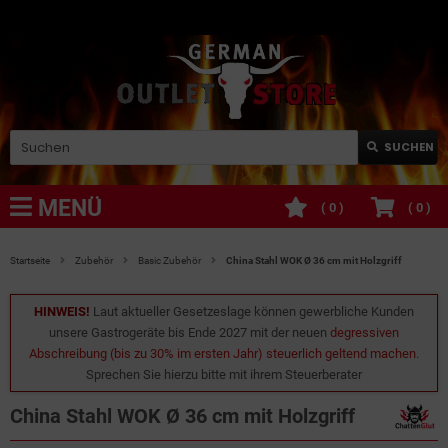
SUCHEN
MENÜ
(
0
)
(
0
)
Startseite
Zubehör
Basic Zubehör
China Stahl WOK Ø 36 cm mit Holzgriff
HINWEIS!
Laut aktueller Gesetzeslage können gewerbliche Kunden
unsere Gastrogeräte bis Ende 2027 mit der neuen
degressiven
Abschreibung (bis zu 30% im ersten Jahr) steuerlich geltend machen
.
Sprechen Sie hierzu bitte mit ihrem Steuerberater
China Stahl WOK Ø 36 cm mit Holzgriff