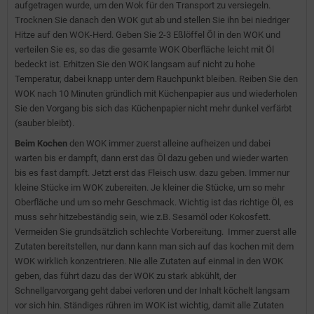
aufgetragen wurde, um den Wok für den Transport zu versiegeln.
Trocknen Sie danach den WOK gut ab und stellen Sie ihn bei niedriger
Hitze auf den WOK-Herd. Geben Sie 2-3 Eßlöffel Öl in den WOK und
verteilen Sie es, so das die gesamte WOK Oberfläche leicht mit Öl
bedeckt ist. Erhitzen Sie den WOK langsam auf nicht zu hohe
Temperatur, dabei knapp unter dem Rauchpunkt bleiben. Reiben Sie den
WOK nach 10 Minuten gründlich mit Küchenpapier aus und wiederholen
Sie den Vorgang bis sich das Küchenpapier nicht mehr dunkel verfärbt
(sauber bleibt).
Beim Kochen
den WOK immer zuerst alleine aufheizen und dabei
warten bis er dampft, dann erst das Öl dazu geben und wieder warten
bis es fast dampft. Jetzt erst das Fleisch usw. dazu geben. Immer nur
kleine Stücke im WOK zubereiten. Je kleiner die Stücke, um so mehr
Oberfläche und um so mehr Geschmack. Wichtig ist das richtige Öl, es
muss sehr hitzebeständig sein, wie z.B. Sesamöl oder Kokosfett.
Vermeiden Sie grundsätzlich schlechte Vorbereitung. Immer zuerst alle
Zutaten bereitstellen, nur dann kann man sich auf das kochen mit dem
WOK wirklich konzentrieren. Nie alle Zutaten auf einmal in den WOK
geben, das führt dazu das der WOK zu stark abkühlt, der
Schnellgarvorgang geht dabei verloren und der Inhalt köchelt langsam
vor sich hin. Ständiges rühren im WOK ist wichtig, damit alle Zutaten