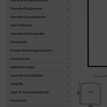
Gewerbe Arbeitsstationen
Gewerbe Ringbrenner
Gewerbe Räuchergeräte
Gas Fritteusen
Gewerbe Sondergeräte
Sonderteile
Propan-Werkzeugprogramm
Gusspfannen
Edelstahl-Design
Gourmet-Spezialitäten
Für eine grö
Gasgrills
Zapf- & Ausschanktechnik
Kaminöfen