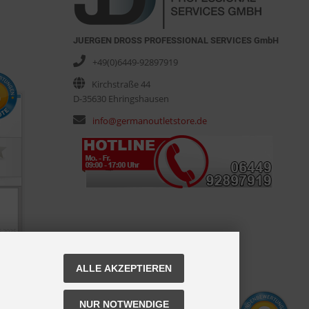
JUERGEN DROSS PROFESSIONAL SERVICES GmbH
+49(0)6449-92897919
Kirchstraße 44
D-35630 Ehringshausen
info@germanoutletstore.de
ALLE AKZEPTIEREN
NUR NOTWENDIGE