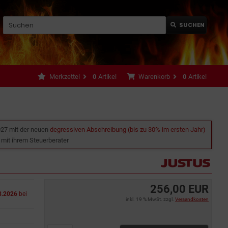
SUCHEN
Merkzettel
0
Artikel
Warenkorb
0
Artikel
027 mit der neuen
degressiven Abschreibung (bis zu 30% im ersten Jahr)
e mit ihrem Steuerberater
256,00 EUR
8.2026
bei
inkl. 19 % MwSt. zzgl.
Versandkosten