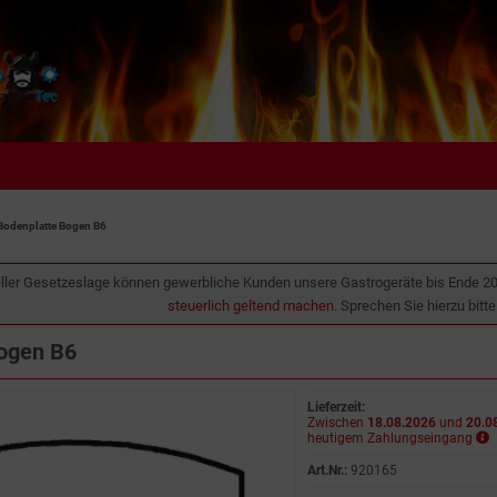
Bodenplatte Bogen B6
ller Gesetzeslage können gewerbliche Kunden unsere Gastrogeräte bis Ende 2
steuerlich geltend machen
. Sprechen Sie hierzu bitt
ogen B6
Lieferzeit:
Zwischen
18.08.2026
und
20.0
heutigem Zahlungseingang
Art.Nr.:
920165