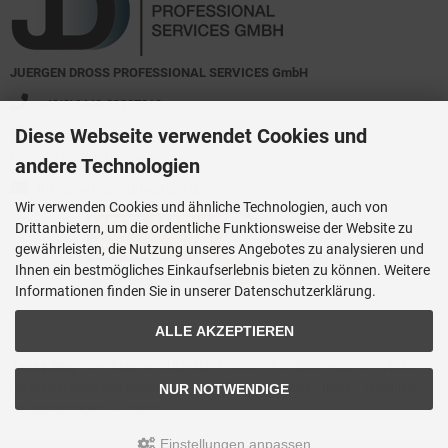
JUERGEN DROSS PROFESSIONAL SERVICES GmbH
+49(0)6449-92897919
Diese Webseite verwendet Cookies und
Kirchstraße 44
D-35630 Ehringshausen
andere Technologien
info@germanoutletstore.de
Wir verwenden Cookies und ähnliche Technologien, auch von
Drittanbietern, um die ordentliche Funktionsweise der Website zu
gewährleisten, die Nutzung unseres Angebotes zu analysieren und
Ihnen ein bestmögliches Einkaufserlebnis bieten zu können. Weitere
Informationen finden Sie in unserer Datenschutzerklärung.
ALLE AKZEPTIEREN
Dross.Blog
::
Der Blog der JUERGEN DROSS PROFESSIONAL SERVICES
GmbH mit aktuellen Informationen zu Technik - News - Infos - Terminen -
NUR NOTWENDIGE
Veranstaltungen - Aktionen
Einstellungen anpassen