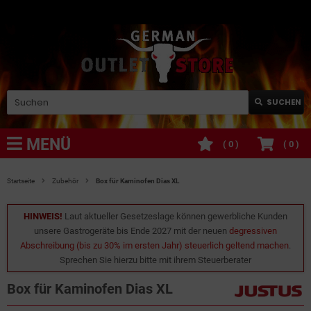
SUCHEN
MENÜ
(
0
)
(
0
)
Startseite
Zubehör
Box für Kaminofen Dias XL
HINWEIS!
Laut aktueller Gesetzeslage können gewerbliche Kunden
unsere Gastrogeräte bis Ende 2027 mit der neuen
degressiven
Abschreibung (bis zu 30% im ersten Jahr) steuerlich geltend machen
.
Sprechen Sie hierzu bitte mit ihrem Steuerberater
Box für Kaminofen Dias XL