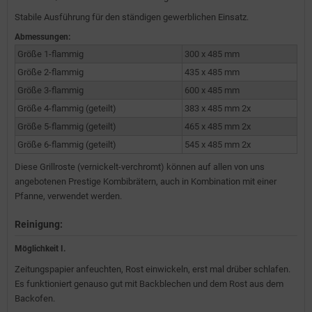
Stabile Ausführung für den ständigen gewerblichen Einsatz.
Abmessungen:
Größe 1-flammig
300 x 485 mm
Größe 2-flammig
435 x 485 mm
Größe 3-flammig
600 x 485 mm
Größe 4-flammig (geteilt)
383 x 485 mm 2x
Größe 5-flammig (geteilt)
465 x 485 mm 2x
Größe 6-flammig (geteilt)
545 x 485 mm 2x
Diese Grillroste (vernickelt-verchromt) können auf allen von uns
angebotenen Prestige Kombibrätern, auch in Kombination mit einer
Pfanne, verwendet werden.
Reinigung:
Möglichkeit I.
Zeitungspapier anfeuchten, Rost einwickeln, erst mal drüber schlafen.
Es funktioniert genauso gut mit Backblechen und dem Rost aus dem
Backofen.