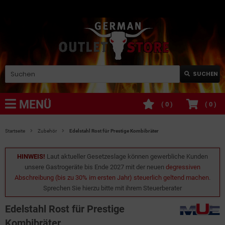
SUCHEN
MENÜ
(
0
)
(
0
)
Startseite
Zubehör
Edelstahl Rost für Prestige Kombibräter
HINWEIS!
Laut aktueller Gesetzeslage können gewerbliche Kunden
unsere Gastrogeräte bis Ende 2027 mit der neuen
degressiven
Abschreibung (bis zu 30% im ersten Jahr) steuerlich geltend machen
.
Sprechen Sie hierzu bitte mit ihrem Steuerberater
Edelstahl Rost für Prestige
Kombibräter