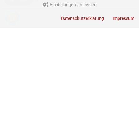
Einstellungen anpassen
JUERGEN DROSS PROFESSIONAL SERVICES GmbH
Datenschutzerklärung
Impressum
+49(0)6449-92897919
Kirchstraße 44
D-35630 Ehringshausen
info@germanoutletstore.de
Dross.Blog
::
Der Blog der JUERGEN DROSS PROFESSIONAL SERVICES
GmbH mit aktuellen Informationen zu Technik - News - Infos - Terminen -
Veranstaltungen - Aktionen
GermanOutletStore © 2026
Template © 2009-2026 by
mod
ified eCommerce Shopsoftware