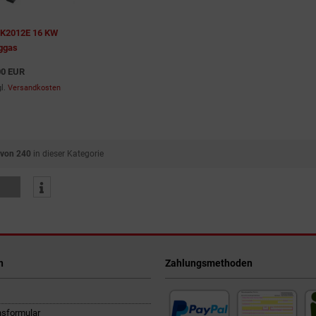
HK2012E 16 KW
ggas
00 EUR
gl.
Versandkosten
 von 240
in dieser Kategorie
n
Zahlungsmethoden
nsformular