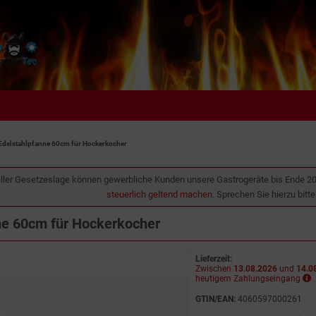
Edelstahlpfanne 60cm für Hockerkocher
ller Gesetzeslage können gewerbliche Kunden unsere Gastrogeräte bis Ende 2
steuerlich geltend machen
. Sprechen Sie hierzu bitt
ne 60cm für Hockerkocher
Lieferzeit:
Zwischen
13.08.2026
und
14.0
heutigem Zahlungseingang
GTIN/EAN:
4060597000261