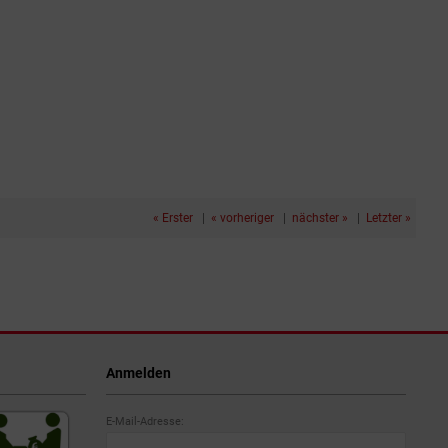
« Erster
|
« vorheriger
|
nächster »
|
Letzter »
Anmelden
E-Mail-Adresse: