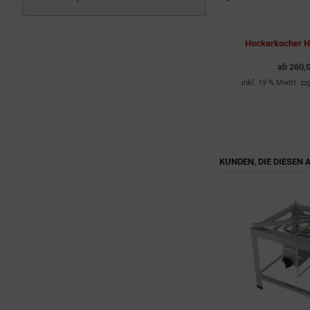
 11 KW
Hockerkocher ChattenGlut-
Hockerkocher 
HK402810 10 KW
ab
260,
ab
247,00 EUR
dkosten
inkl. 19 % MwSt. zz
inkl. 19 % MwSt. zzgl.
Versandkosten
KUNDEN, DIE DIESEN