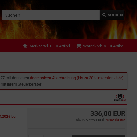
SUCHEN
Merkzettel
0
Artikel
Warenkorb
0
Artikel
027 mit der neuen
degressiven Abschreibung (bis zu 30% im ersten Jahr)
e mit ihrem Steuerberater
336,00 EUR
8.2026
bei
inkl. 19 % MwSt. zzgl.
Versandkosten