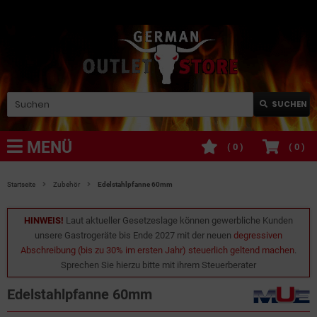
SUCHEN
MENÜ
(
0
)
(
0
)
Startseite
Zubehör
Edelstahlpfanne 60mm
HINWEIS!
Laut aktueller Gesetzeslage können gewerbliche Kunden
unsere Gastrogeräte bis Ende 2027 mit der neuen
degressiven
Abschreibung (bis zu 30% im ersten Jahr) steuerlich geltend machen
.
Sprechen Sie hierzu bitte mit ihrem Steuerberater
Edelstahlpfanne 60mm