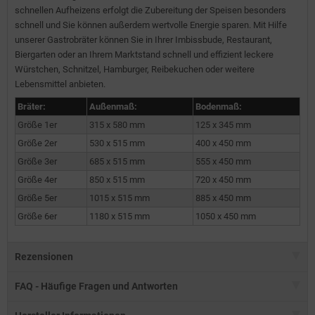
schnellen Aufheizens erfolgt die Zubereitung der Speisen besonders
schnell und Sie können außerdem wertvolle Energie sparen. Mit Hilfe
unserer Gastrobräter können Sie in Ihrer Imbissbude, Restaurant,
Biergarten oder an Ihrem Marktstand schnell und effizient leckere
Würstchen, Schnitzel, Hamburger, Reibekuchen oder weitere
Lebensmittel anbieten.
Bräter:
Außenmaß:
Bodenmaß:
Größe 1er
315 x 580 mm
125 x 345 mm
Größe 2er
530 x 515 mm
400 x 450 mm
Größe 3er
685 x 515 mm
555 x 450 mm
Größe 4er
850 x 515 mm
720 x 450 mm
Größe 5er
1015 x 515 mm
885 x 450 mm
Größe 6er
1180 x 515 mm
1050 x 450 mm
Rezensionen
FAQ - Häufige Fragen und Antworten