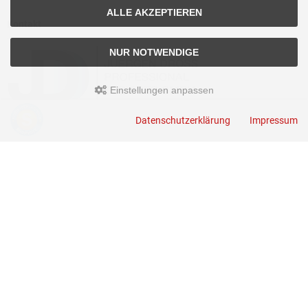
ALLE AKZEPTIEREN
Kontakt
NUR NOTWENDIGE
Einstellungen anpassen
JUERGEN DROSS PROFESSIONAL SERVICES GmbH
Datenschutzerklärung
Impressum
+49(0)6449-92897919
Kirchstraße 44
D-35630 Ehringshausen
info@germanoutletstore.de