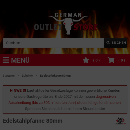
SUCHEN
MENÜ
(
0
)
(
0
)
Startseite
Zubehör
Edelstahlpfanne 80mm
HINWEIS!
Laut aktueller Gesetzeslage können gewerbliche Kunden
unsere Gastrogeräte bis Ende 2027 mit der neuen
degressiven
Abschreibung (bis zu 30% im ersten Jahr) steuerlich geltend machen
.
Sprechen Sie hierzu bitte mit ihrem Steuerberater
Edelstahlpfanne 80mm