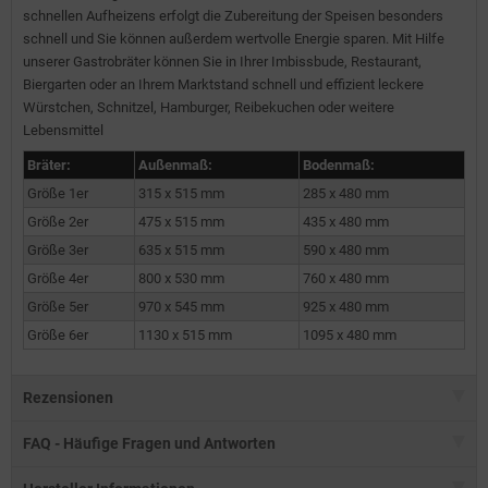
schnellen Aufheizens erfolgt die Zubereitung der Speisen besonders
schnell und Sie können außerdem wertvolle Energie sparen. Mit Hilfe
unserer Gastrobräter können Sie in Ihrer Imbissbude, Restaurant,
Biergarten oder an Ihrem Marktstand schnell und effizient leckere
Würstchen, Schnitzel, Hamburger, Reibekuchen oder weitere
Lebensmittel
Bräter:
Außenmaß:
Bodenmaß:
Größe 1er
315 x 515 mm
285 x 480 mm
Größe 2er
475 x 515 mm
435 x 480 mm
Größe 3er
635 x 515 mm
590 x 480 mm
Größe 4er
800 x 530 mm
760 x 480 mm
Größe 5er
970 x 545 mm
925 x 480 mm
Größe 6er
1130 x 515 mm
1095 x 480 mm
Rezensionen
FAQ - Häufige Fragen und Antworten