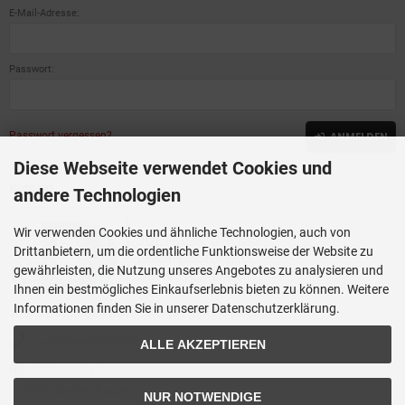
E-Mail-Adresse:
Passwort:
Passwort vergessen?
ANMELDEN
Diese Webseite verwendet Cookies und
Kontakt
andere Technologien
Wir verwenden Cookies und ähnliche Technologien, auch von
Drittanbietern, um die ordentliche Funktionsweise der Website zu
gewährleisten, die Nutzung unseres Angebotes zu analysieren und
Ihnen ein bestmögliches Einkaufserlebnis bieten zu können. Weitere
Informationen finden Sie in unserer Datenschutzerklärung.
JUERGEN DROSS PROFESSIONAL SERVICES GmbH
+49(0)6449-92897919
ALLE AKZEPTIEREN
Kirchstraße 44
D-35630 Ehringshausen
NUR NOTWENDIGE