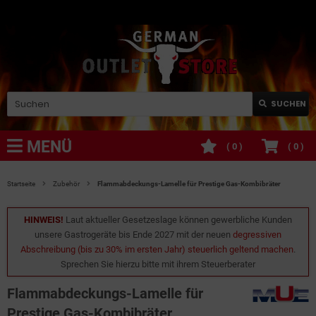
SUCHEN
MENÜ
(
0
)
(
0
)
Startseite
Zubehör
Flammabdeckungs-Lamelle für Prestige Gas-Kombibräter
HINWEIS!
Laut aktueller Gesetzeslage können gewerbliche Kunden
unsere Gastrogeräte bis Ende 2027 mit der neuen
degressiven
Abschreibung (bis zu 30% im ersten Jahr) steuerlich geltend machen
.
Sprechen Sie hierzu bitte mit ihrem Steuerberater
Flammabdeckungs-Lamelle für
Prestige Gas-Kombibräter