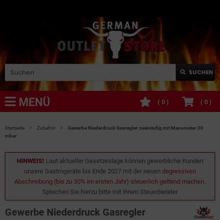
SUCHEN
MENÜ
(
0
)
(
0
)
Startseite
Zubehör
Gewerbe Niederdruck Gasregler zweistufig mit Manometer 30
mbar
HINWEIS!
Laut aktueller Gesetzeslage können gewerbliche Kunden
unsere Gastrogeräte bis Ende 2027 mit der neuen
degressiven
Abschreibung (bis zu 30% im ersten Jahr) steuerlich geltend machen
.
Sprechen Sie hierzu bitte mit ihrem Steuerberater
Gewerbe Niederdruck Gasregler