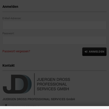
Anmelden
E-Mail-Adresse:
Passwort:
Passwort vergessen?
ANMELDEN
Kontakt
JUERGEN DROSS PROFESSIONAL SERVICES GmbH
+49(0)6449-92897919