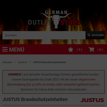
SUCHEN
MENÜ
(
0
)
(
0
)
Startseite
Zubehör
JUSTUS Brandschutzeinheiten
HINWEIS!
Laut aktueller Gesetzeslage können gewerbliche Kunden
unsere Gastrogeräte bis Ende 2027 mit der neuen
degressiven
Abschreibung (bis zu 30% im ersten Jahr) steuerlich geltend machen
.
Sprechen Sie hierzu bitte mit ihrem Steuerberater
JUSTUS Brandschutzeinheiten