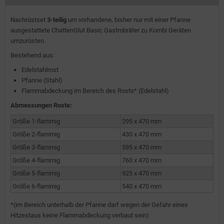
Nachrüstset
3-teilig
um vorhandene, bisher nur mit einer Pfanne
ausgestattete ChattenGlut Basic Gastrobräter zu Kombi Geräten
umzurüsten.
Bestehend aus:
Edelstahlrost
Pfanne (Stahl)
Flammabdeckung im Bereich des Rosts* (Edelstahl)
Abmessungen Roste:
Größe 1-flammig
295 x 470 mm
Größe 2-flammig
430 x 470 mm
Größe 3-flammig
595 x 470 mm
Größe 4-flammig
760 x 470 mm
Größe 5-flammig
925 x 470 mm
Größe 6-flammig
540 x 470 mm
*(im Bereich unterhalb der Pfanne darf wegen der Gefahr eines
Hitzestaus keine Flammabdeckung verbaut sein)