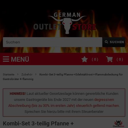
SUCHEN
MENÜ
(
0
)
(
0
)
Startseite
Zubehör
Kombi-Set 3-teilig Pfanne + Edelstahlrost + Flammabdeckung für
Gastrobräter 4-flammig
HINWEIS!
Laut aktueller Gesetzeslage können gewerbliche Kunden
unsere Gastrogeräte bis Ende 2027 mit der neuen
degressiven
Abschreibung (bis zu 30% im ersten Jahr) steuerlich geltend machen
.
Sprechen Sie hierzu bitte mit ihrem Steuerberater
Kombi-Set 3-teilig Pfanne +