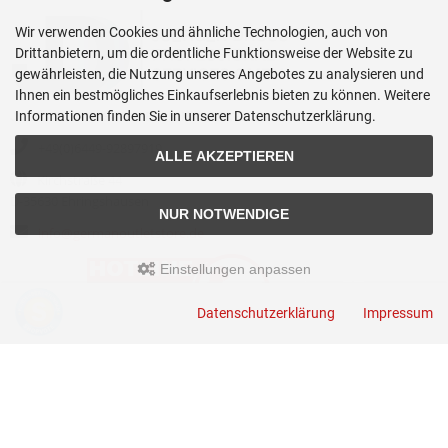
Wir verwenden Cookies und ähnliche Technologien, auch von
Drittanbietern, um die ordentliche Funktionsweise der Website zu
gewährleisten, die Nutzung unseres Angebotes zu analysieren und
Ihnen ein bestmögliches Einkaufserlebnis bieten zu können. Weitere
Informationen finden Sie in unserer Datenschutzerklärung.
JUERGEN DROSS PROFESSIONAL SERVICES GmbH
+49(0)6449-92897919
ALLE AKZEPTIEREN
Kirchstraße 44
D-35630 Ehringshausen
NUR NOTWENDIGE
info@germanoutletstore.de
Einstellungen anpassen
Datenschutzerklärung
Impressum
Dross.Blog
::
Der Blog der JUERGEN DROSS PROFESSIONAL SERVICES
GmbH mit aktuellen Informationen zu Technik - News - Infos - Terminen -