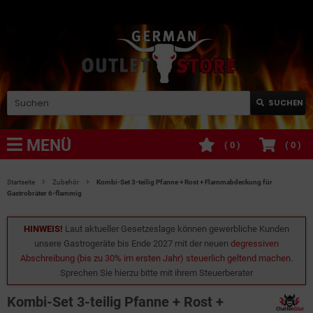
SUCHEN
MENÜ
(
0
)
(
0
)
Startseite
Zubehör
Kombi-Set 3-teilig Pfanne + Rost + Flammabdeckung für
Gastrobräter 6-flammig
HINWEIS!
Laut aktueller Gesetzeslage können gewerbliche Kunden
unsere Gastrogeräte bis Ende 2027 mit der neuen
degressiven
Abschreibung (bis zu 30% im ersten Jahr) steuerlich geltend machen
.
Sprechen Sie hierzu bitte mit ihrem Steuerberater
Kombi-Set 3-teilig Pfanne + Rost +