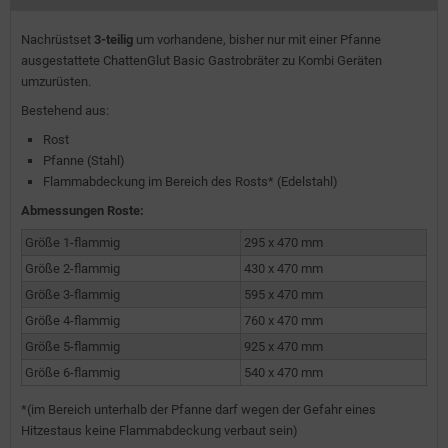
Nachrüstset
3-teilig
um vorhandene, bisher nur mit einer Pfanne
ausgestattete ChattenGlut Basic Gastrobräter zu Kombi Geräten
umzurüsten.
Bestehend aus:
Rost
Pfanne (Stahl)
Flammabdeckung im Bereich des Rosts* (Edelstahl)
Abmessungen Roste:
Größe 1-flammig
295 x 470 mm
Größe 2-flammig
430 x 470 mm
Größe 3-flammig
595 x 470 mm
Größe 4-flammig
760 x 470 mm
Größe 5-flammig
925 x 470 mm
Größe 6-flammig
540 x 470 mm
*(im Bereich unterhalb der Pfanne darf wegen der Gefahr eines
Hitzestaus keine Flammabdeckung verbaut sein)