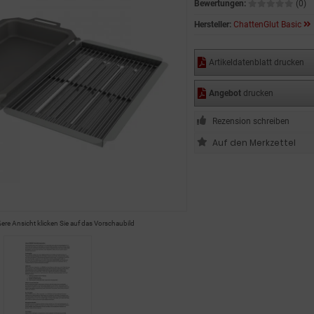
Bewertungen:
(0)
Hersteller:
ChattenGlut Basic
Artikeldatenblatt drucken
Angebot
drucken
Rezension schreiben
ßere Ansicht klicken Sie auf das Vorschaubild