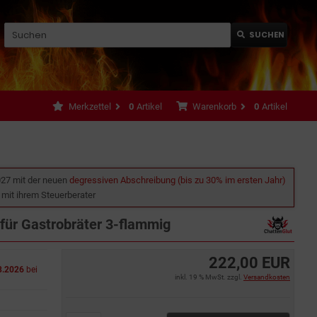
SUCHEN
Merkzettel
0
Artikel
Warenkorb
0
Artikel
027 mit der neuen
degressiven Abschreibung (bis zu 30% im ersten Jahr)
e mit ihrem Steuerberater
für Gastrobräter 3-flammig
222,00 EUR
8.2026
bei
inkl. 19 % MwSt. zzgl.
Versandkosten