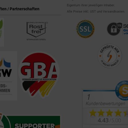
Eigentum ihrer jeweiligen Inhaber.
ten / Partnerschaften
Alle Preise inkl. UST und Versandkosten.