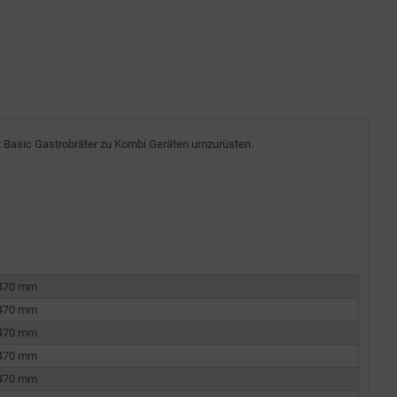
t Basic Gastrobräter zu Kombi Geräten umzurüsten.
 470 mm
 470 mm
 470 mm
 470 mm
 470 mm