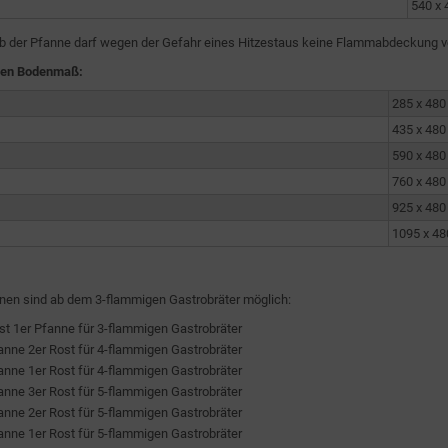
540 x
lb der Pfanne darf wegen der Gefahr eines Hitzestaus keine Flammabdeckung v
en Bodenmaß:
285 x 48
435 x 48
590 x 48
760 x 48
925 x 48
1095 x 4
nen sind ab dem 3-flammigen Gastrobräter möglich:
st 1er Pfanne für 3-flammigen Gastrobräter
anne 2er Rost für 4-flammigen Gastrobräter
anne 1er Rost für 4-flammigen Gastrobräter
anne 3er Rost für 5-flammigen Gastrobräter
anne 2er Rost für 5-flammigen Gastrobräter
anne 1er Rost für 5-flammigen Gastrobräter