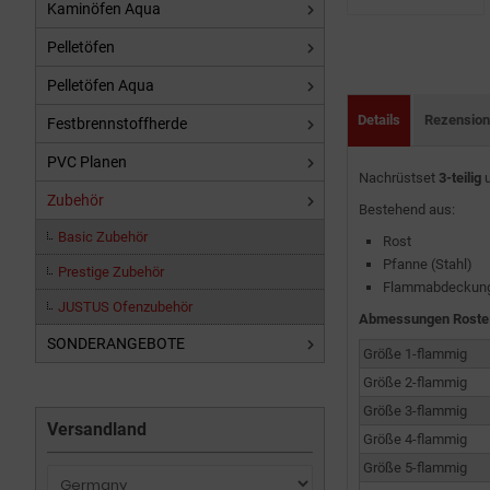
Kaminöfen Aqua
Pelletöfen
Pelletöfen Aqua
Details
Rezensio
Festbrennstoffherde
PVC Planen
Nachrüstset
3-teilig
u
Zubehör
Bestehend aus:
Basic Zubehör
Rost
Pfanne (Stahl)
Prestige Zubehör
Flammabdeckung 
JUSTUS Ofenzubehör
Abmessungen Roste
SONDERANGEBOTE
Größe 1-flammig
Größe 2-flammig
Größe 3-flammig
Versandland
Größe 4-flammig
Größe 5-flammig