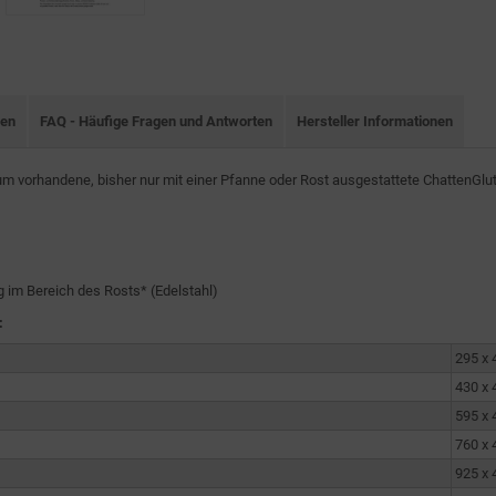
nen
FAQ - Häufige Fragen und Antworten
Hersteller Informationen
m vorhandene, bisher nur mit einer Pfanne oder Rost ausgestattete ChattenGlu
im Bereich des Rosts* (Edelstahl)
:
295 x
430 x
595 x
760 x
925 x