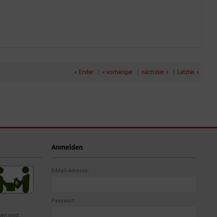
« Erster
|
« vorheriger
|
nächster »
|
Letzter »
Anmelden
E-Mail-Adresse:
Passwort:
en sind