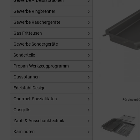
Gewerbe Arbeitsstationen
Gewerbe Ringbrenner
Gewerbe Räuchergeräte
Gas Fritteusen
Gewerbe Sondergeräte
Sonderteile
Propan-Werkzeugprogramm
Gusspfannen
Edelstahl-Design
Gourmet-Spezialitäten
Für eine grö
Gasgrills
Zapf- & Ausschanktechnik
Kaminöfen