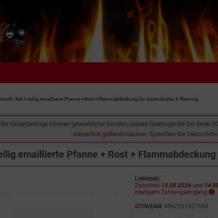
Kombi-Set 3-teilig emaillierte Pfanne + Rost + Flammabdeckung für Gastrobräter 3-flammig
ller Gesetzeslage können gewerbliche Kunden unsere Gastrogeräte bis Ende 2
steuerlich geltend machen
. Sprechen Sie hierzu bitt
ilig emaillierte Pfanne + Rost + Flammabdeckung 
Lieferzeit:
Zwischen
13.08.2026
und
14.0
heutigem Zahlungseingang
GTIN/EAN:
4062531327694