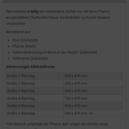
Nachrüstset
4-teilig
um vorhandene, bisher nur mit einer Pfanne
ausgestattete ChattenGlut Basic Gastrobräter zu Kombi Geräten
umzurüsten
Bestehend aus:
Rost (Edelstahl)
Pfanne (Stahl)
Flammabdeckung im Bereich des Rosts* (Edelstahl)
Fettwanne (Edelstahl)
Abmessungen Edelstahlroste:
Größe 1-flammig
295 x 470 mm
Größe 2-flammig
430 x 470 mm
Größe 3-flammig
595 x 470 mm
Größe 4-flammig
760 x 470 mm
Größe 5-flammig
925 x 470 mm
Größe 6-flammig
540 x 470 mm 2x
*(im Bereich unterhalb der Pfanne darf wegen der Gefahr eines