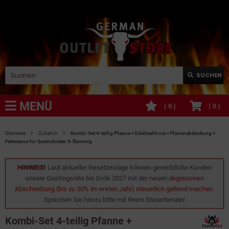
SUCHEN
MENÜ
(
0
)
(
0
)
Startseite
Zubehör
Kombi-Set 4-teilig Pfanne + Edelstahlrost + Flammabdeckung +
Fettwanne für Gastrobräter 5-flammig
HINWEIS!
Laut aktueller Gesetzeslage können gewerbliche Kunden
unsere Gastrogeräte bis Ende 2027 mit der neuen
degressiven
Abschreibung (bis zu 30% im ersten Jahr) steuerlich geltend machen
.
Sprechen Sie hierzu bitte mit ihrem Steuerberater
Kombi-Set 4-teilig Pfanne +