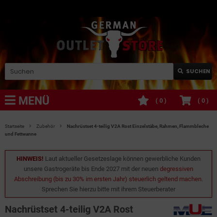
SUCHEN
MENÜ
(
0
)
(
0
)
Startseite
Zubehör
Nachrüstset 4-teilig V2A Rost Einzelstäbe, Rahmen, Flammbleche
und Fettwanne
HINWEIS!
Laut aktueller Gesetzeslage können gewerbliche Kunden
unsere Gastrogeräte bis Ende 2027 mit der neuen
degressiven
Abschreibung (bis zu 30% im ersten Jahr) steuerlich geltend machen
.
Sprechen Sie hierzu bitte mit ihrem Steuerberater
Nachrüstset 4-teilig V2A Rost