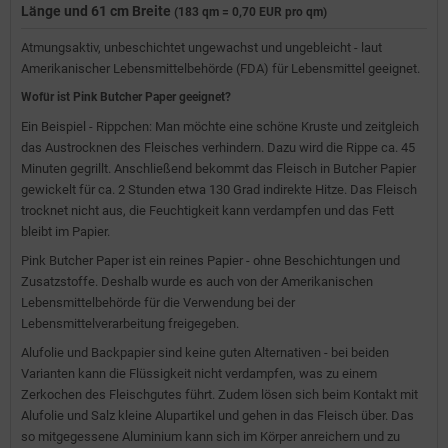
Länge und 61 cm Breite
(183 qm = 0,70 EUR pro qm)
Atmungsaktiv, unbeschichtet ungewachst und ungebleicht - laut
Amerikanischer Lebensmittelbehörde (FDA) für Lebensmittel geeignet.
Wofür ist Pink Butcher Paper geeignet?
Ein Beispiel - Rippchen: Man möchte eine schöne Kruste und zeitgleich
das Austrocknen des Fleisches verhindern. Dazu wird die Rippe ca. 45
Minuten gegrillt. Anschließend bekommt das Fleisch in Butcher Papier
gewickelt für ca. 2 Stunden etwa 130 Grad indirekte Hitze. Das Fleisch
trocknet nicht aus, die Feuchtigkeit kann verdampfen und das Fett
bleibt im Papier.
Pink Butcher Paper ist ein reines Papier - ohne Beschichtungen und
Zusatzstoffe. Deshalb wurde es auch von der Amerikanischen
Lebensmittelbehörde für die Verwendung bei der
Lebensmittelverarbeitung freigegeben.
Alufolie und Backpapier sind keine guten Alternativen - bei beiden
Varianten kann die Flüssigkeit nicht verdampfen, was zu einem
Zerkochen des Fleischgutes führt. Zudem lösen sich beim Kontakt mit
Alufolie und Salz kleine Alupartikel und gehen in das Fleisch über. Das
so mitgegessene Aluminium kann sich im Körper anreichern und zu