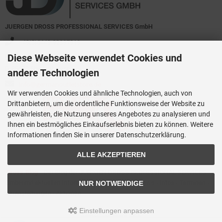
JUERGEN DROSS PROFESSIONAL SERVICES GmbH
+49(0)6449-92897919
Diese Webseite verwendet Cookies und
Kirchstraße 44
D-35630 Ehringshausen
andere Technologien
info@germanoutletstore.de
Wir verwenden Cookies und ähnliche Technologien, auch von
Drittanbietern, um die ordentliche Funktionsweise der Website zu
gewährleisten, die Nutzung unseres Angebotes zu analysieren und
Ihnen ein bestmögliches Einkaufserlebnis bieten zu können. Weitere
Informationen finden Sie in unserer Datenschutzerklärung.
ALLE AKZEPTIEREN
Dross.Blog
::
Der Blog der JUERGEN DROSS PROFESSIONAL SERVICES
GmbH mit aktuellen Informationen zu Technik - News - Infos - Terminen -
NUR NOTWENDIGE
Veranstaltungen - Aktionen
Einstellungen anpassen
GermanOutletStore © 2026