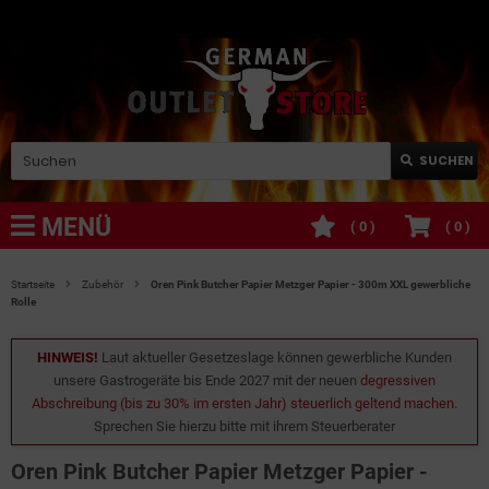
SUCHEN
MENÜ
(
0
)
(
0
)
Startseite
Zubehör
Oren Pink Butcher Papier Metzger Papier - 300m XXL gewerbliche
Rolle
HINWEIS!
Laut aktueller Gesetzeslage können gewerbliche Kunden
unsere Gastrogeräte bis Ende 2027 mit der neuen
degressiven
Abschreibung (bis zu 30% im ersten Jahr) steuerlich geltend machen
.
Sprechen Sie hierzu bitte mit ihrem Steuerberater
Oren Pink Butcher Papier Metzger Papier -