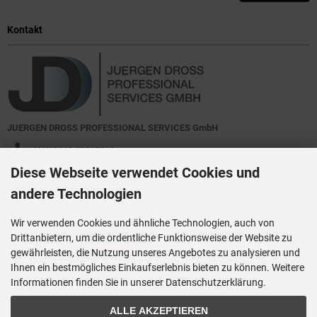
Kontakt
JUERGEN DROSS PROFESSIONAL SERVICES GmbH
+49(0)6449-92897919
Diese Webseite verwendet Cookies und
Kirchstraße 44
D-35630 Ehringshausen
andere Technologien
info@germanoutletstore.de
Wir verwenden Cookies und ähnliche Technologien, auch von
Drittanbietern, um die ordentliche Funktionsweise der Website zu
gewährleisten, die Nutzung unseres Angebotes zu analysieren und
Ihnen ein bestmögliches Einkaufserlebnis bieten zu können. Weitere
Informationen finden Sie in unserer Datenschutzerklärung.
ALLE AKZEPTIEREN