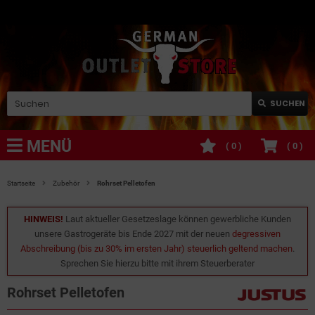
SUCHEN
MENÜ
(
0
)
(
0
)
Startseite
Zubehör
Rohrset Pelletofen
HINWEIS!
Laut aktueller Gesetzeslage können gewerbliche Kunden
unsere Gastrogeräte bis Ende 2027 mit der neuen
degressiven
Abschreibung (bis zu 30% im ersten Jahr) steuerlich geltend machen
.
Sprechen Sie hierzu bitte mit ihrem Steuerberater
Rohrset Pelletofen