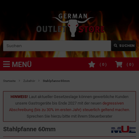
SUCHEN
MENÜ
(
0
)
(
0
)
Startseite
Zubehör
Stahlpfanne 60mm
HINWEIS!
Laut aktueller Gesetzeslage können gewerbliche Kunden
unsere Gastrogeräte bis Ende 2027 mit der neuen
degressiven
Abschreibung (bis zu 30% im ersten Jahr) steuerlich geltend machen
.
Sprechen Sie hierzu bitte mit ihrem Steuerberater
Stahlpfanne 60mm