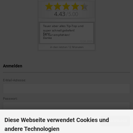
Anmelden
E-Mail-Adresse:
Passwort:
Diese Webseite verwendet Cookies und
Passwort vergessen?
ANMELDEN
andere Technologien