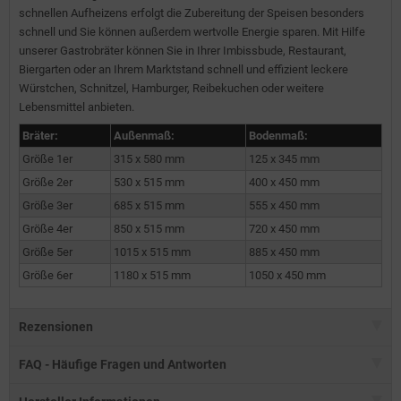
schnellen Aufheizens erfolgt die Zubereitung der Speisen besonders
schnell und Sie können außerdem wertvolle Energie sparen. Mit Hilfe
unserer Gastrobräter können Sie in Ihrer Imbissbude, Restaurant,
Biergarten oder an Ihrem Marktstand schnell und effizient leckere
Würstchen, Schnitzel, Hamburger, Reibekuchen oder weitere
Lebensmittel anbieten.
Bräter:
Außenmaß:
Bodenmaß:
Größe 1er
315 x 580 mm
125 x 345 mm
Größe 2er
530 x 515 mm
400 x 450 mm
Größe 3er
685 x 515 mm
555 x 450 mm
Größe 4er
850 x 515 mm
720 x 450 mm
Größe 5er
1015 x 515 mm
885 x 450 mm
Größe 6er
1180 x 515 mm
1050 x 450 mm
Rezensionen
FAQ - Häufige Fragen und Antworten