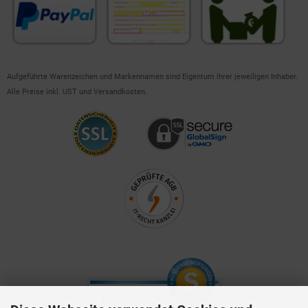
Aufgeführte Warenzeichen und Markennamen sind Eigentum ihrer jeweiligen Inhaber.
Alle Preise inkl. UST und Versandkosten.