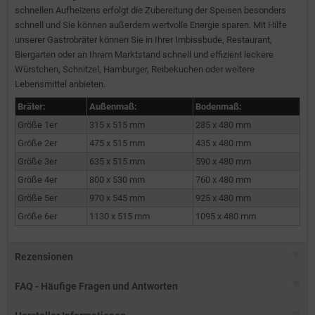
schnellen Aufheizens erfolgt die Zubereitung der Speisen besonders
schnell und Sie können außerdem wertvolle Energie sparen. Mit Hilfe
unserer Gastrobräter können Sie in Ihrer Imbissbude, Restaurant,
Biergarten oder an Ihrem Marktstand schnell und effizient leckere
Würstchen, Schnitzel, Hamburger, Reibekuchen oder weitere
Lebensmittel anbieten.
Bräter:
Außenmaß:
Bodenmaß:
Größe 1er
315 x 515 mm
285 x 480 mm
Größe 2er
475 x 515 mm
435 x 480 mm
Größe 3er
635 x 515 mm
590 x 480 mm
Größe 4er
800 x 530 mm
760 x 480 mm
Größe 5er
970 x 545 mm
925 x 480 mm
Größe 6er
1130 x 515 mm
1095 x 480 mm
Rezensionen
FAQ - Häufige Fragen und Antworten