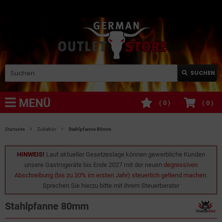
SUCHEN
MENÜ
(
0
)
(
0
)
Startseite
Zubehör
Stahlpfanne 80mm
HINWEIS!
Laut aktueller Gesetzeslage können gewerbliche Kunden
unsere Gastrogeräte bis Ende 2027 mit der neuen
degressiven
Abschreibung (bis zu 30% im ersten Jahr) steuerlich geltend machen
.
Sprechen Sie hierzu bitte mit ihrem Steuerberater
Stahlpfanne 80mm