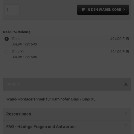
IN DEN WARENKORB
Modell/Ausführung
Dias
494,00 EUR
Art.Nr.: 921643
Dias XL
494,00 EUR
Art.Nr.: 921680
Details
Wand-Montagerahmen für Kaminofen Dias / Dias XL
Rezensionen
FAQ - Häufige Fragen und Antworten