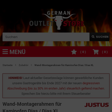
SUCHEN
MENÜ
(
0
)
(
0
)
Startseite
Zubehör
Wand-Montagerahmen für Kaminofen Dias / Dias XL
HINWEIS!
Laut aktueller Gesetzeslage können gewerbliche Kunden
unsere Gastrogeräte bis Ende 2027 mit der neuen
degressiven
Abschreibung (bis zu 30% im ersten Jahr) steuerlich geltend machen
.
Sprechen Sie hierzu bitte mit ihrem Steuerberater
Wand-Montagerahmen für
Kaminofen Dias / Dias XL