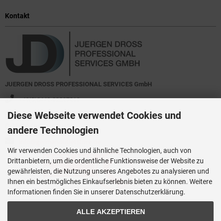
Kontakt
JUERGEN DROSS PROFESSIONAL SERVICES GmbH
+49(0)6449-92897919
Diese Webseite verwendet Cookies und
Kirchstraße 44
D-35630 Ehringshausen
andere Technologien
info@germanoutletstore.de
Wir verwenden Cookies und ähnliche Technologien, auch von
Drittanbietern, um die ordentliche Funktionsweise der Website zu
gewährleisten, die Nutzung unseres Angebotes zu analysieren und
Ihnen ein bestmögliches Einkaufserlebnis bieten zu können. Weitere
Informationen finden Sie in unserer Datenschutzerklärung.
ALLE AKZEPTIEREN