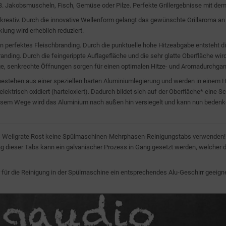
. B. Jakobsmuscheln, Fisch, Gemüse oder Pilze. Perfekte Grillergebnisse mit de
kreativ. Durch die innovative Wellenform gelangt das gewünschte Grillaroma an 
lung wird erheblich reduziert.
in perfektes Fleischbranding. Durch die punktuelle hohe Hitzeabgabe entsteht di
anding. Durch die feingerippte Auflagefläche und die sehr glatte Oberfläche wir
ge, senkrechte Öffnungen sorgen für einen optimalen Hitze- und Aromadurchgan
bestehen aus einer speziellen harten Aluminiumlegierung und werden in einem He
elektrisch oxidiert (harteloxiert). Dadurch bildet sich auf der Oberfläche* eine
iesem Wege wird das Aluminium nach außen hin versiegelt und kann nun bedenk
s Wellgrate Rost keine Spülmaschinen-Mehrphasen-Reinigungstabs verwenden! Di
 dieser Tabs kann ein galvanischer Prozess in Gang gesetzt werden, welcher de
für die Reinigung in der Spülmaschine ein entsprechendes Alu-Geschirr geeig