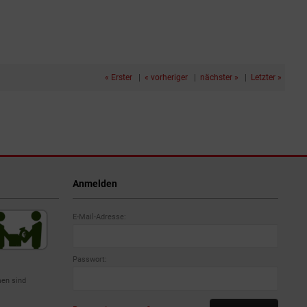
« Erster
|
« vorheriger
|
nächster »
|
Letzter »
Anmelden
E-Mail-Adresse:
Passwort:
en sind