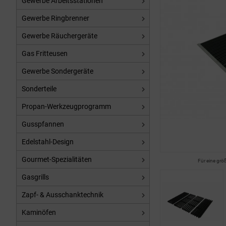
Gewerbe Arbeitsstationen
Gewerbe Ringbrenner
Gewerbe Räuchergeräte
Gas Fritteusen
Gewerbe Sondergeräte
Sonderteile
Propan-Werkzeugprogramm
Gusspfannen
Edelstahl-Design
Gourmet-Spezialitäten
Für eine grö
Gasgrills
Zapf- & Ausschanktechnik
Kaminöfen