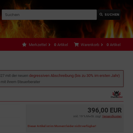
SUCHEN
Merkzettel
0
Artikel
Warenkorb
0
Artikel
027 mit der neuen
degressiven Abschreibung (bis zu 30% im ersten Jahr)
e mit ihrem Steuerberater
396,00 EUR
inkl. 19 % MwSt. zzgl.
Versandkosten
Dieser Artikel ist im Moment leider nicht verfügbar!