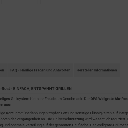
nen
FAQ - Häufige Fragen und Antworten
Hersteller Informationen
U-Rost - EINFACH, ENTSPANNT GRILLEN
artiges Grillsystem für mehr Freude am Geschmack. Der
DPS Wellgrate Alu-Ros
hn aus:
ige Kontur mit Überlappungen tropfen Fett und sonstige Flüssigkeiten auf inte
ören der Vergangenheit an. Die Grillverschmutzung wird wesentlich reduziert. D
 und optimale Verteilung auf der gesamten Grillfläche. Der Wellgrate-Grillrost 