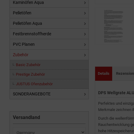
Kaminöfen Aqua
Pelletöfen
Pelletöfen Aqua
Festbrennstoffherde
PVC Planen
Zubehör
Basic Zubehör
Details
Rezensio
Prestige Zubehör
JUSTUS Ofenzubehör
DPS Wellgrate AL
SONDERANGEBOTE
Perfektes und einzig
Merkmale zeichnen i
Versandland
Durch die wellenförm
Rauchentwicklung geh
hohe Hitzespeicherung