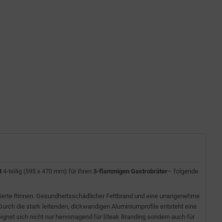
t
4-teilig (595 x 470 mm) für ihren
3-flammigen Gastrobräter
– folgende
grierte Rinnen. Gesundheitsschädlicher Fettbrand und eine unangenehme
urch die stark leitenden, dickwandigen Aluminiumprofile entsteht eine
eignet sich nicht nur hervorragend für Steak Branding sondern auch für