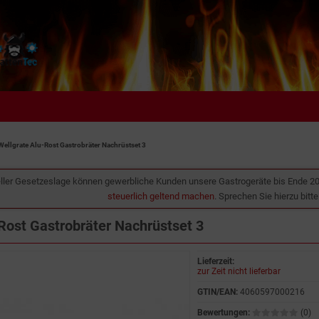
Wellgrate Alu-Rost Gastrobräter Nachrüstset 3
ller Gesetzeslage können gewerbliche Kunden unsere Gastrogeräte bis Ende 2
steuerlich geltend machen
. Sprechen Sie hierzu bitt
Rost Gastrobräter Nachrüstset 3
Lieferzeit:
zur Zeit nicht lieferbar
GTIN/EAN:
4060597000216
Bewertungen:
(0)