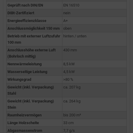
Geprüft nach DIN/EN
EN 16510
DIBt-Zertifiziert
nein
Energieeffizienzklasse
A+
Anschlussmöglichkeit 150 mm
oben
Betrieb mit externer Luftzufuhr
hinten / unten
100 mm
Anschlusshöhe externe Luft
430 mm
(Bohrloch mittig)
Nennwärmeleistung
8,5 kW
Wasserseitige Leistung
4,5 kW
Wirkungsgrad
>80 %
Gewicht (inkl. Verpackung)
ca. 207 kg
Stahl
Gewicht (inkl. Verpackung)
ca. 264 kg
Stein
Raumheizvermögen
bis 200 m³
Länge Holzscheite
33 cm
Abgasmassenstrom
7,7 g/s