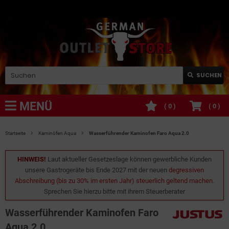
SUCHEN
MENÜ
(
0
)
(
0
)
Startseite
Kaminöfen Aqua
Wasserführender Kaminofen Faro Aqua 2.0
HINWEIS!
Laut aktueller Gesetzeslage können gewerbliche Kunden
unsere Gastrogeräte bis Ende 2027 mit der neuen
degressiven
Abschreibung (bis zu 30% im ersten Jahr) steuerlich geltend machen
.
Sprechen Sie hierzu bitte mit ihrem Steuerberater
Wasserführender Kaminofen Faro
Aqua 2.0