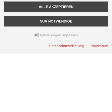
JUERGEN DROSS PROFESSIONAL SERVICES GmbH
ALLE AKZEPTIEREN
+49(0)6449-92897919
Kirchstraße 44
NUR NOTWENDIGE
D-35630 Ehringshausen
info@germanoutletstore.de
Einstellungen anpassen
Datenschutzerklärung
Impressum
Dross.Blog
::
Der Blog der JUERGEN DROSS PROFESSIONAL SERVICES
GmbH mit aktuellen Informationen zu Technik - News - Infos - Terminen -
Veranstaltungen - Aktionen
GermanOutletStore © 2026
Template © 2009-2026 by
mod
ified eCommerce Shopsoftware
mod
ified eCommerce Shopsoftware © 2009-2026