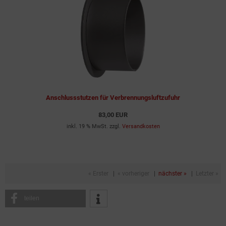
Anschlussstutzen für Verbrennungsluftzufuhr
83,00 EUR
inkl. 19 % MwSt. zzgl.
Versandkosten
« Erster
|
« vorheriger
|
nächster »
|
Letzter »
teilen