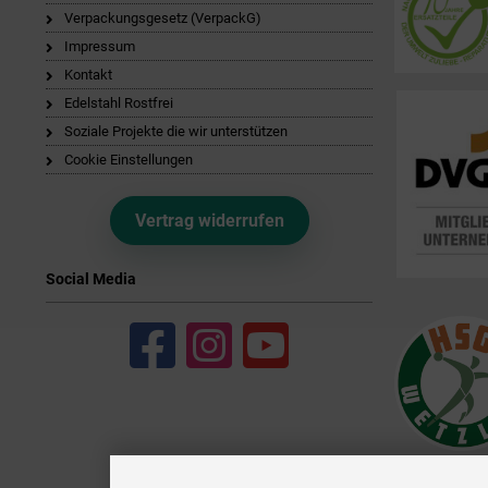
Verpackungsgesetz (VerpackG)
Impressum
Kontakt
Edelstahl Rostfrei
Soziale Projekte die wir unterstützen
Cookie Einstellungen
Vertrag widerrufen
Social Media