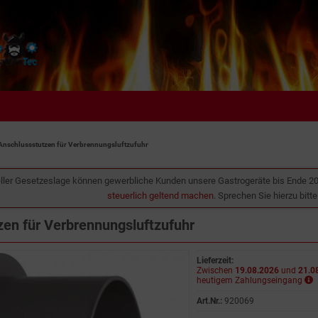
Anschlussstutzen für Verbrennungsluftzufuhr
ller Gesetzeslage können gewerbliche Kunden unsere Gastrogeräte bis Ende 2
steuerlich geltend machen
. Sprechen Sie hierzu bitt
zen für Verbrennungsluftzufuhr
Lieferzeit:
Zwischen
19.08.2026
und
21.0
heutigem Zahlungseingang
Art.Nr.:
920069