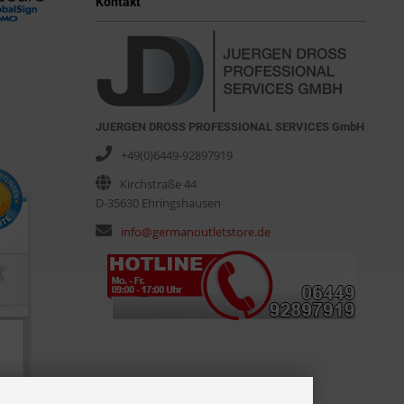
Kontakt
JUERGEN DROSS PROFESSIONAL SERVICES GmbH
+49(0)6449-92897919
Kirchstraße 44
D-35630 Ehringshausen
info@germanoutletstore.de