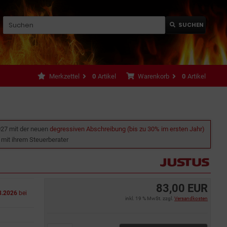
SUCHEN
Merkzettel
0
Artikel
Warenkorb
0
Artikel
027 mit der neuen
degressiven Abschreibung (bis zu 30% im ersten Jahr)
e mit ihrem Steuerberater
83,00 EUR
8.2026
bei
inkl. 19 % MwSt. zzgl.
Versandkosten