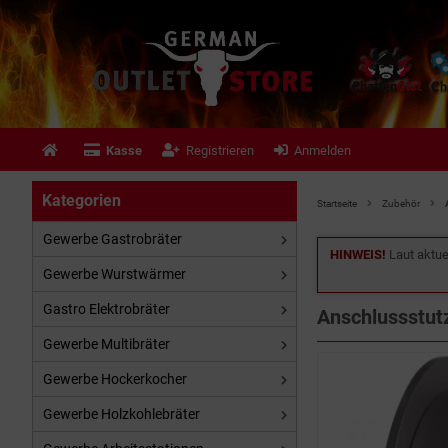
Kasse
Registrieren
Anmelden
Kategorien
Startseite
Zubehör
Gewerbe Gastrobräter
HINWEIS!
Laut aktue
Gewerbe Wurstwärmer
Gastro Elektrobräter
Anschlussstut
Gewerbe Multibräter
Gewerbe Hockerkocher
Gewerbe Holzkohlebräter