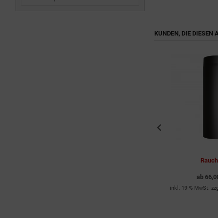
KUNDEN, DIE DIESEN
ofen
Rauchrohr mit Drosselklappe
Rauch
109,00 EUR
ab
66,0
inkl. 19 % MwSt. zzgl.
Versandkosten
inkl. 19 % MwSt. zz
dkosten