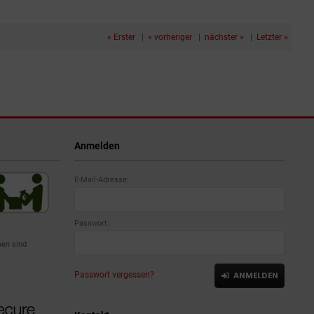
« Erster
|
« vorheriger
|
nächster »
|
Letzter »
Anmelden
E-Mail-Adresse:
Passwort:
en sind
Passwort vergessen?
ANMELDEN