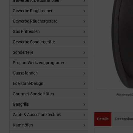
Gewerbe Arbeitsstationen
Gewerbe Ringbrenner
Gewerbe Räuchergeräte
Gas Fritteusen
Gewerbe Sondergeräte
Sonderteile
Propan-Werkzeugprogramm
Gusspfannen
Edelstahl-Design
Gourmet-Spezialitäten
Für eine grö
Gasgrills
Zapf- & Ausschanktechnik
Details
Rezensio
Kaminöfen