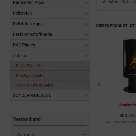
Luftstutzen für Ansc
Kaminöfen Aqua
Pelletöfen
Pelletöfen Aqua
DIESES PRODUKT IST 
Festbrennstoffherde
PVC Planen
Zubehör
Basic Zubehör
Prestige Zubehör
JUSTUS Ofenzubehör
SONDERANGEBOTE
.0
Kaminofen Faro 2.0
Kaminof
ab
1.643,00 EUR
ab
2.067
Versandland
dkosten
inkl. 19 % MwSt. zzgl.
Versandkosten
inkl. 19 % MwSt. zz