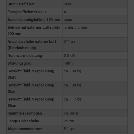
DIBt-Zertifiziert
nein
Energieeffizienzklasse
A
Anschlussmöglichkeit 150 mm
oben
Betrieb mit externer Luftzufuhr
hinten / unten
100 mm
Anschlusshöhe externe Luft
311 mm
(Bohrloch mittig)
Nennwärmeleistung
5,5 kW
Wirkungsgrad
>80 %
Gewicht (inkl. Verpackung)
ca. 108 kg
Stahl
Gewicht (inkl. Verpackung)
ca. 108 kg
Glas
Gewicht (inkl. Verpackung)
ca. 117 kg
Stein
Raumheizvermögen
bis 88 m³
Länge Holzscheite
25 cm
Abgasmassenstrom
5,1 g/s