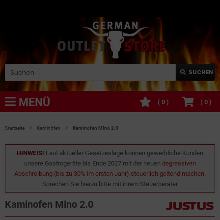
SUCHEN
MENÜ
(
0
)
(
0
)
Startseite
Kaminöfen
Kaminofen Mino 2.0
HINWEIS!
Laut aktueller Gesetzeslage können gewerbliche Kunden
unsere Gastrogeräte bis Ende 2027 mit der neuen
degressiven
Abschreibung (bis zu 30% im ersten Jahr) steuerlich geltend machen
.
Sprechen Sie hierzu bitte mit ihrem Steuerberater
Kaminofen Mino 2.0