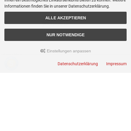
Ihnen ein bestmögliches Einkaufserlebnis bieten zu können. Weitere
Informationen finden Sie in unserer Datenschutzerklärung.
ALLE AKZEPTIEREN
NUR NOTWENDIGE
Einstellungen anpassen
Anmelden
Datenschutzerklärung
Impressum
E-Mail-Adresse:
Passwort:
Passwort vergessen?
ANMELDEN
Kontakt