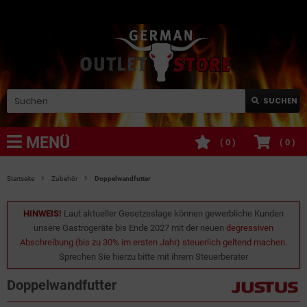
SUCHEN
MENÜ
(
0
)
(
0
)
Startseite
Zubehör
Doppelwandfutter
HINWEIS!
Laut aktueller Gesetzeslage können gewerbliche Kunden
unsere Gastrogeräte bis Ende 2027 mit der neuen
degressiven
Abschreibung (bis zu 30% im ersten Jahr) steuerlich geltend machen
.
Sprechen Sie hierzu bitte mit ihrem Steuerberater
Doppelwandfutter