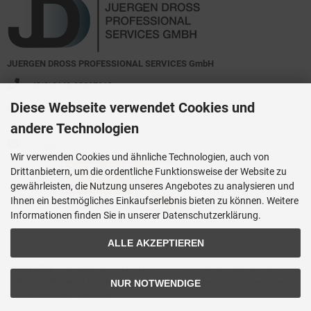
JUERGEN DROSS PROFESSIONAL SERVICES GmbH
+49(0)6449-92897919
Diese Webseite verwendet Cookies und
Kirchstraße 44
D-35630 Ehringshausen
andere Technologien
info@germanoutletstore.de
Wir verwenden Cookies und ähnliche Technologien, auch von
Drittanbietern, um die ordentliche Funktionsweise der Website zu
gewährleisten, die Nutzung unseres Angebotes zu analysieren und
Ihnen ein bestmögliches Einkaufserlebnis bieten zu können. Weitere
Informationen finden Sie in unserer Datenschutzerklärung.
ALLE AKZEPTIEREN
Dross.Blog
::
Der Blog der JUERGEN DROSS PROFESSIONAL SERVICES
GmbH mit aktuellen Informationen zu Technik - News - Infos - Terminen -
NUR NOTWENDIGE
Veranstaltungen - Aktionen