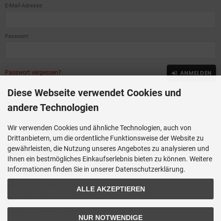
E-Mail-Adresse:
Passwort:
Passwort vergessen?
ANMELDEN
Diese Webseite verwendet Cookies und
Kontakt
andere Technologien
Wir verwenden Cookies und ähnliche Technologien, auch von
Drittanbietern, um die ordentliche Funktionsweise der Website zu
gewährleisten, die Nutzung unseres Angebotes zu analysieren und
Ihnen ein bestmögliches Einkaufserlebnis bieten zu können. Weitere
Informationen finden Sie in unserer Datenschutzerklärung.
JUERGEN DROSS PROFESSIONAL SERVICES GmbH
+49(0)6449-92897919
ALLE AKZEPTIEREN
Kirchstraße 44
D-35630 Ehringshausen
NUR NOTWENDIGE