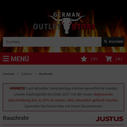
SUCHEN
MENÜ
(
0
)
(
0
)
Startseite
Zubehör
Rauchrohr
HINWEIS!
Laut aktueller Gesetzeslage können gewerbliche Kunden
unsere Gastrogeräte bis Ende 2027 mit der neuen
degressiven
Abschreibung (bis zu 30% im ersten Jahr) steuerlich geltend machen
.
Sprechen Sie hierzu bitte mit ihrem Steuerberater
Rauchrohr