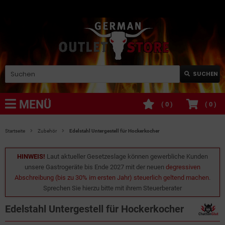
SUCHEN
MENÜ
(
0
)
(
0
)
Startseite
Zubehör
Edelstahl Untergestell für Hockerkocher
HINWEIS!
Laut aktueller Gesetzeslage können gewerbliche Kunden
unsere Gastrogeräte bis Ende 2027 mit der neuen
degressiven
Abschreibung (bis zu 30% im ersten Jahr) steuerlich geltend machen
.
Sprechen Sie hierzu bitte mit ihrem Steuerberater
Edelstahl Untergestell für Hockerkocher