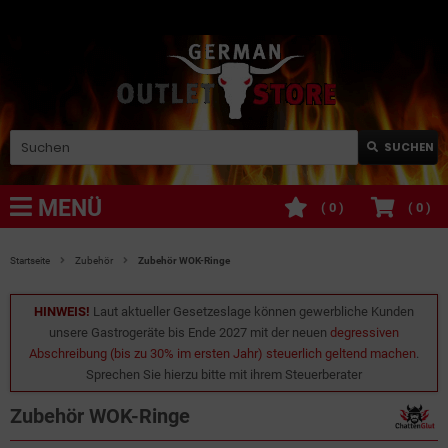
SUCHEN
MENÜ
(
0
)
(
0
)
Startseite
Zubehör
Zubehör WOK-Ringe
HINWEIS!
Laut aktueller Gesetzeslage können gewerbliche Kunden
unsere Gastrogeräte bis Ende 2027 mit der neuen
degressiven
Abschreibung (bis zu 30% im ersten Jahr) steuerlich geltend machen
.
Sprechen Sie hierzu bitte mit ihrem Steuerberater
Zubehör WOK-Ringe