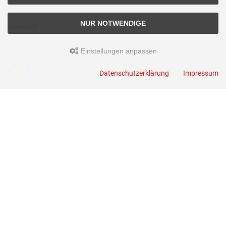
NUR NOTWENDIGE
Anmelden
Einstellungen anpassen
E-Mail-Adresse:
Datenschutzerklärung
Impressum
Passwort:
Passwort vergessen?
ANMELDEN
Kontakt
JUERGEN DROSS PROFESSIONAL SERVICES GmbH