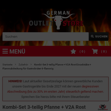
SUCHEN
MENÜ
(
0
)
(
0
)
Startseite
Zubehör
Kombi-Set 3-teilig Pfanne + V2A Rost Einzelstäbe +
Flammabdeckung für Gastrobräter 6-flammig
HINWEIS!
Laut aktueller Gesetzeslage können gewerbliche Kunden
unsere Gastrogeräte bis Ende 2027 mit der neuen
degressiven
Abschreibung (bis zu 30% im ersten Jahr) steuerlich geltend machen
.
Sprechen Sie hierzu bitte mit ihrem Steuerberater
Kombi-Set 3-teilig Pfanne + V2A Rost