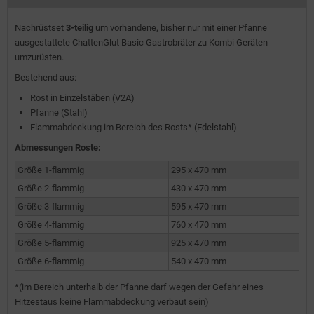
Nachrüstset
3-teilig
um vorhandene, bisher nur mit einer Pfanne
ausgestattete ChattenGlut Basic Gastrobräter zu Kombi Geräten
umzurüsten.
Bestehend aus:
Rost in Einzelstäben (V2A)
Pfanne (Stahl)
Flammabdeckung im Bereich des Rosts* (Edelstahl)
Abmessungen Roste:
Größe 1-flammig
295 x 470 mm
Größe 2-flammig
430 x 470 mm
Größe 3-flammig
595 x 470 mm
Größe 4-flammig
760 x 470 mm
Größe 5-flammig
925 x 470 mm
Größe 6-flammig
540 x 470 mm
*(im Bereich unterhalb der Pfanne darf wegen der Gefahr eines
Hitzestaus keine Flammabdeckung verbaut sein)