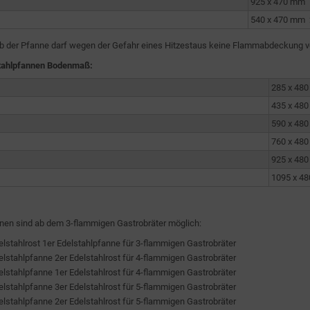
925 x 470 mm
540 x 470 mm 
lb der Pfanne darf wegen der Gefahr eines Hitzestaus keine Flammabdeckung v
tahlpfannen Bodenmaß:
285 x 48
435 x 48
590 x 48
760 x 48
925 x 48
1095 x 4
nen sind ab dem 3-flammigen Gastrobräter möglich:
elstahlrost 1er Edelstahlpfanne für 3-flammigen Gastrobräter
elstahlpfanne 2er Edelstahlrost für 4-flammigen Gastrobräter
elstahlpfanne 1er Edelstahlrost für 4-flammigen Gastrobräter
elstahlpfanne 3er Edelstahlrost für 5-flammigen Gastrobräter
elstahlpfanne 2er Edelstahlrost für 5-flammigen Gastrobräter