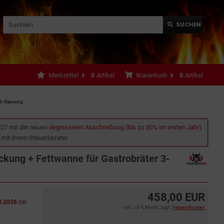
SUCHEN
Merkzettel
0
Artikel
Warenkorb
0
Artikel
 3-flammig
027 mit der neuen
degressiven Abschreibung (bis zu 30% im ersten Jahr)
e mit ihrem Steuerberater
ckung + Fettwanne für Gastrobräter 3-
458,00 EUR
8.2026
bei
inkl. 19 % MwSt. zzgl.
Versandkosten