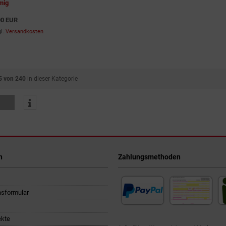
mig
00 EUR
gl.
Versandkosten
5 von 240
in dieser Kategorie
n
Zahlungsmethoden
nsformular
ekte