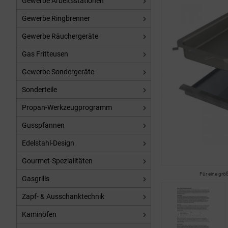
Gewerbe Arbeitsstationen
Gewerbe Ringbrenner
Gewerbe Räuchergeräte
Gas Fritteusen
Gewerbe Sondergeräte
Sonderteile
Propan-Werkzeugprogramm
Gusspfannen
Edelstahl-Design
Gourmet-Spezialitäten
Für eine grö
Gasgrills
Zapf- & Ausschanktechnik
Kaminöfen