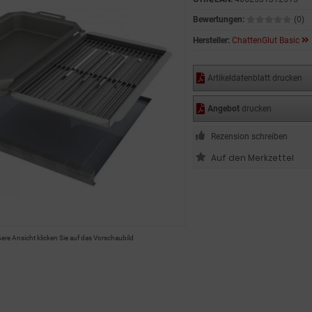
Bewertungen:
(0)
Hersteller:
ChattenGlut Basic
Artikeldatenblatt drucken
Angebot
drucken
Rezension schreiben
ßere Ansicht klicken Sie auf das Vorschaubild