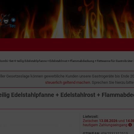
Kombi-Set 4-teilig Edelstahlpfanne + Edelstahlrost + Flammabdeckung + Fettwanne für Gastrobräter
ller Gesetzeslage können gewerbliche Kunden unsere Gastrogeräte bis Ende 2
steuerlich geltend machen
. Sprechen Sie hierzu bitt
ilig Edelstahlpfanne + Edelstahlrost + Flammabde
Lieferzeit:
Zwischen
13.08.2026
und
14.0
heutigem Zahlungseingang
GTIN/EAN:
4062531312515