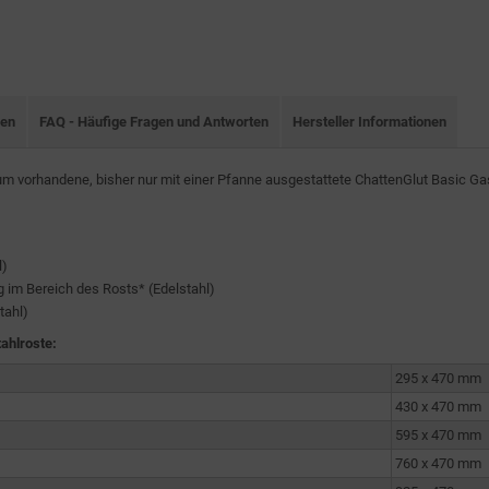
nen
FAQ - Häufige Fragen und Antworten
Hersteller Informationen
m vorhandene, bisher nur mit einer Pfanne ausgestattete ChattenGlut Basic G
l)
im Bereich des Rosts* (Edelstahl)
tahl)
ahlroste:
295 x 470 mm
430 x 470 mm
595 x 470 mm
760 x 470 mm