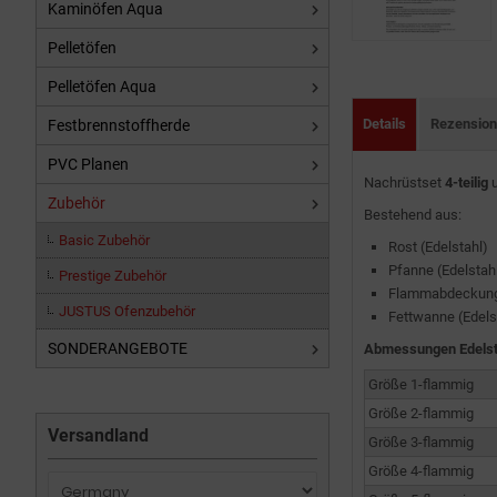
Kaminöfen Aqua
Pelletöfen
Pelletöfen Aqua
Details
Rezensio
Festbrennstoffherde
PVC Planen
Nachrüstset
4-teilig
u
Zubehör
Bestehend aus:
Basic Zubehör
Rost (Edelstahl)
Pfanne (Edelstah
Prestige Zubehör
Flammabdeckung 
JUSTUS Ofenzubehör
Fettwanne (Edels
SONDERANGEBOTE
Abmessungen Edelst
Größe 1-flammig
Größe 2-flammig
Versandland
Größe 3-flammig
Größe 4-flammig