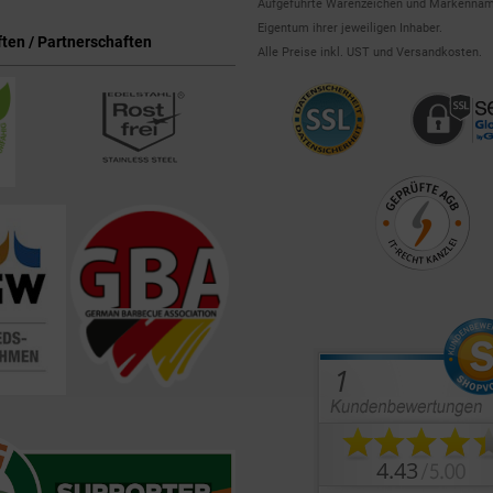
Aufgeführte Warenzeichen und Markennam
Eigentum ihrer jeweiligen Inhaber.
ten / Partnerschaften
Alle Preise inkl. UST und Versandkosten.