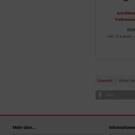
Anschluss
Verbrennun
83,0
inkl. 19 % MwSt. z
Übersicht
| Artikel
14
teilen
Mehr über...
Informatione