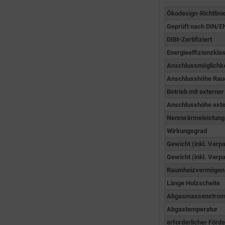
Ökodesign-Richtlini
Geprüft nach DIN/E
DIBt-Zertifiziert
Energieeffizienzkla
Anschlussmöglichk
Anschlusshöhe Rauch
Betrieb mit externe
Anschlusshöhe exter
Nennwärmeleistung
Wirkungsgrad
Gewicht (inkl. Verp
Gewicht (inkl. Verp
Raumheizvermögen
Länge Holzscheite
Abgasmassenstro
Abgastemperatur
erforderlicher Förd