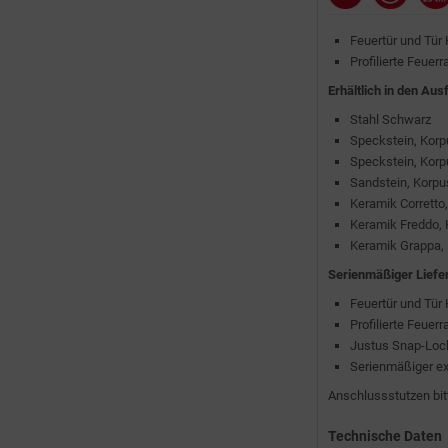
Feuertür und Tür
Profilierte Feue
Erhältlich in den Au
Stahl Schwarz
Speckstein, Korp
Speckstein, Korp
Sandstein, Korpu
Keramik Corretto
Keramik Freddo, 
Keramik Grappa,
Serienmäßiger Liefe
Feuertür und Tür
Profilierte Feue
Justus Snap-Loc
Serienmäßiger ex
Anschlussstutzen bitt
Technische Daten