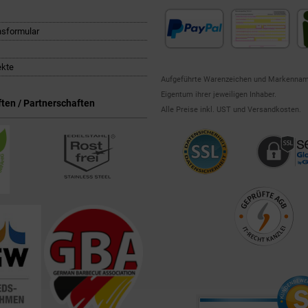
nsformular
ekte
Aufgeführte Warenzeichen und Markennam
Eigentum ihrer jeweiligen Inhaber.
ten / Partnerschaften
Alle Preise inkl. UST und Versandkosten.