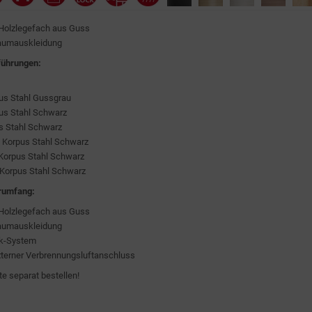
 Holzlegefach aus Guss
rraumauskleidung
sführungen:
us Stahl Gussgrau
us Stahl Schwarz
s Stahl Schwarz
, Korpus Stahl Schwarz
Korpus Stahl Schwarz
 Korpus Stahl Schwarz
rumfang:
 Holzlegefach aus Guss
rraumauskleidung
k-System
terner Verbrennungsluftanschluss
e separat bestellen!