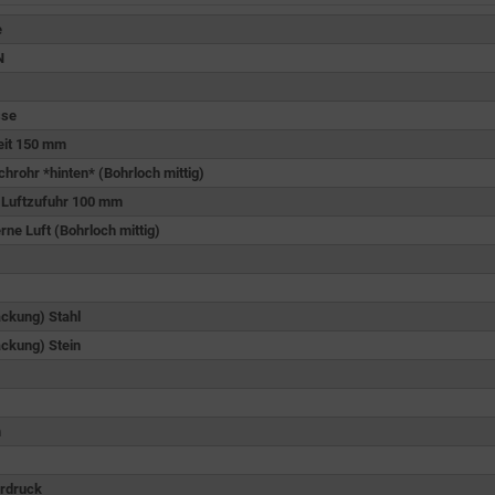
e
N
sse
eit 150 mm
rohr *hinten* (Bohrloch mittig)
r Luftzufuhr 100 mm
ne Luft (Bohrloch mittig)
ackung) Stahl
ackung) Stein
m
erdruck