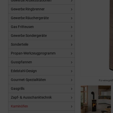
Gewerbe Arbeitsstationen
Gewerbe Ringbrenner
Gewerbe Räuchergeräte
Gas Fritteusen
Gewerbe Sondergeräte
Sonderteile
Propan-Werkzeugprogramm
Gusspfannen
Edelstahl-Design
Gourmet-Spezialitäten
Für eine grö
Gasgrills
Zapf- & Ausschanktechnik
Kaminöfen