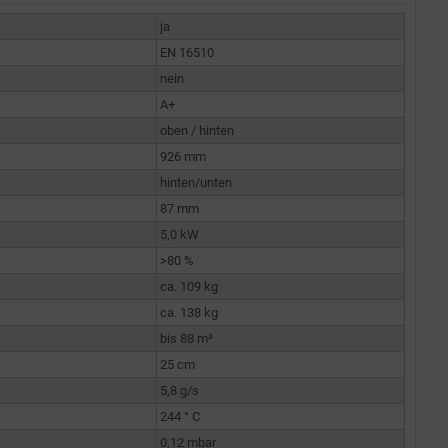
ja
EN 16510
nein
A+
oben / hinten
926 mm
hinten/unten
87 mm
5,0 kW
>80 %
ca. 109 kg
ca. 138 kg
bis 88 m³
25 cm
5,8 g/s
244 ° C
0,12 mbar