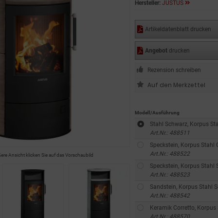
Hersteller:
JUSTUS
Artikeldatenblatt drucken
Angebot
drucken
Rezension schreiben
Modell/Ausführung
Stahl Schwarz, Korpus St
Art.Nr.: 488511
Speckstein, Korpus Stahl
Art.Nr.: 488522
ßere Ansicht klicken Sie auf das Vorschaubild
Speckstein, Korpus Stahl
Art.Nr.: 488523
Sandstein, Korpus Stahl 
Art.Nr.: 488542
Keramik Corretto, Korpus
Art.Nr.: 488570