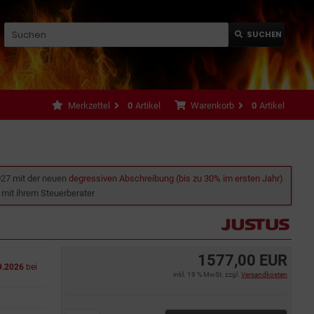
SUCHEN
Merkzettel
0
Artikel
Warenkorb
0
Artikel
027 mit der neuen
degressiven Abschreibung (bis zu 30% im ersten Jahr)
e mit ihrem Steuerberater
1577,00 EUR
9.2026
bei
inkl. 19 % MwSt. zzgl.
Versandkosten