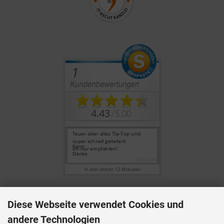
Anmelden
Diese Webseite verwendet Cookies und
andere Technologien