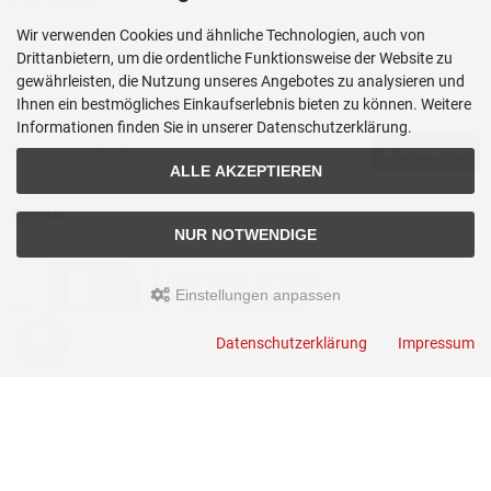
E-Mail-Adresse:
Wir verwenden Cookies und ähnliche Technologien, auch von
Drittanbietern, um die ordentliche Funktionsweise der Website zu
Passwort:
gewährleisten, die Nutzung unseres Angebotes zu analysieren und
Ihnen ein bestmögliches Einkaufserlebnis bieten zu können. Weitere
Informationen finden Sie in unserer Datenschutzerklärung.
Passwort vergessen?
ANMELDEN
ALLE AKZEPTIEREN
Kontakt
NUR NOTWENDIGE
Einstellungen anpassen
Datenschutzerklärung
Impressum
JUERGEN DROSS PROFESSIONAL SERVICES GmbH
+49(0)6449-92897919
Kirchstraße 44
D-35630 Ehringshausen