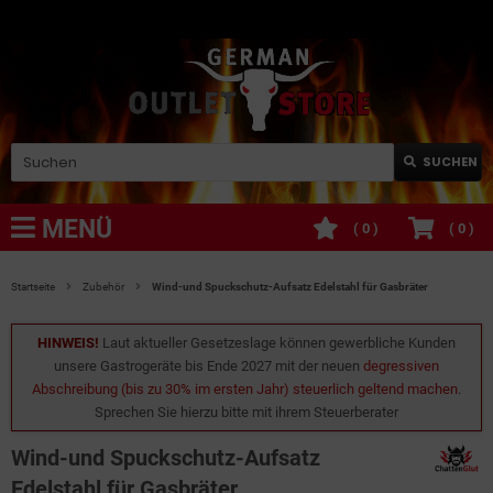
SUCHEN
MENÜ
(
0
)
(
0
)
Startseite
Zubehör
Wind-und Spuckschutz-Aufsatz Edelstahl für Gasbräter
HINWEIS!
Laut aktueller Gesetzeslage können gewerbliche Kunden
unsere Gastrogeräte bis Ende 2027 mit der neuen
degressiven
Abschreibung (bis zu 30% im ersten Jahr) steuerlich geltend machen
.
Sprechen Sie hierzu bitte mit ihrem Steuerberater
Wind-und Spuckschutz-Aufsatz
Edelstahl für Gasbräter