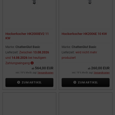
Hockerkocher HK2000EV2 11
Hockerkocher HK2006E 10 KW
KW
Marke:
ChattenGlut Basic
Marke:
ChattenGlut Basic
Lieferzeit:
Zwischen
13.08.2026
Lieferzeit:
wird nicht mehr
und
14.08.2026
bei heutigem
produziert
Zahlungseingang
564,00 EUR
260,00 EUR
ab
ab
inkl. 19 % MwSt. zzgl.
Versandkosten
inkl. 19 % MwSt. zzgl.
Versandkosten
ZUM ARTIKEL
ZUM ARTIKEL