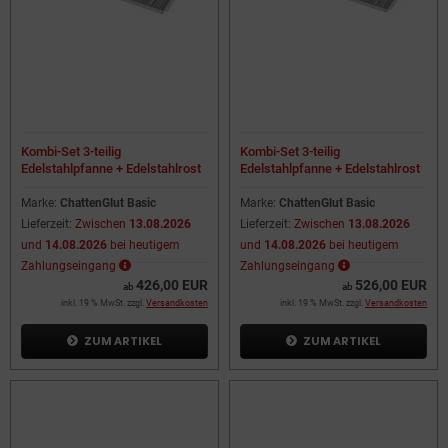
Kombi-Set 3-teilig
Kombi-Set 3-teilig
Edelstahlpfanne + Edelstahlrost
Edelstahlpfanne + Edelstahlrost
+ Flammabdeckung für
+ Flammabdeckung für
Gastrobräter 5-flammig
Gastrobräter 6-flammig
Marke:
ChattenGlut Basic
Marke:
ChattenGlut Basic
Lieferzeit:
Zwischen
13.08.2026
Lieferzeit:
Zwischen
13.08.2026
und
14.08.2026
bei heutigem
und
14.08.2026
bei heutigem
Zahlungseingang
Zahlungseingang
426,00 EUR
526,00 EUR
ab
ab
inkl. 19 % MwSt. zzgl.
Versandkosten
inkl. 19 % MwSt. zzgl.
Versandkosten
ZUM ARTIKEL
ZUM ARTIKEL