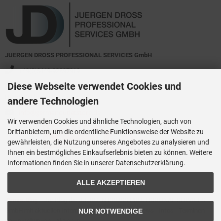
JUERGEN DROSS PROFESSIONAL SERVICES GmbH
+49(0)6449-92897919
Diese Webseite verwendet Cookies und
Kirchstraße 44
D-35630 Ehringshausen
andere Technologien
info@germanoutletstore.de
Wir verwenden Cookies und ähnliche Technologien, auch von
Drittanbietern, um die ordentliche Funktionsweise der Website zu
gewährleisten, die Nutzung unseres Angebotes zu analysieren und
Ihnen ein bestmögliches Einkaufserlebnis bieten zu können. Weitere
Informationen finden Sie in unserer Datenschutzerklärung.
ALLE AKZEPTIEREN
Dross.Blog
::
Der Blog der JUERGEN DROSS PROFESSIONAL SERVICES
GmbH mit aktuellen Informationen zu Technik - News - Infos - Terminen -
NUR NOTWENDIGE
Veranstaltungen - Aktionen