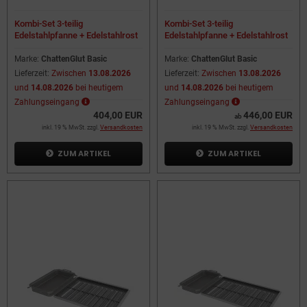
Kombi-Set 3-teilig
Kombi-Set 3-teilig
Edelstahlpfanne + Edelstahlrost
Edelstahlpfanne + Edelstahlrost
+ Flammabdeckung für
+ Flammabdeckung für
Gastrobräter 3-flammig
Gastrobräter 4-flammig
Marke:
ChattenGlut Basic
Marke:
ChattenGlut Basic
Lieferzeit:
Zwischen
13.08.2026
Lieferzeit:
Zwischen
13.08.2026
und
14.08.2026
bei heutigem
und
14.08.2026
bei heutigem
Zahlungseingang
Zahlungseingang
404,00 EUR
446,00 EUR
ab
inkl. 19 % MwSt. zzgl.
Versandkosten
inkl. 19 % MwSt. zzgl.
Versandkosten
ZUM ARTIKEL
ZUM ARTIKEL