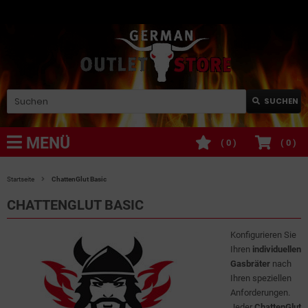
SUCHEN
MENÜ
(
0
)
(
0
)
Startseite
ChattenGlut Basic
CHATTENGLUT BASIC
Konfigurieren Sie
Ihren
individuellen
Gasbräter
nach
Ihren speziellen
Anforderungen.
Jeder
ChattenGlut