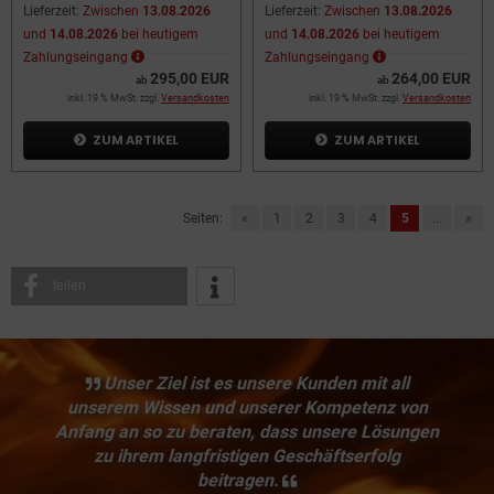
Lieferzeit:
Zwischen
13.08.2026
Lieferzeit:
Zwischen
13.08.2026
und
14.08.2026
bei heutigem
und
14.08.2026
bei heutigem
Zahlungseingang
Zahlungseingang
295,00 EUR
264,00 EUR
ab
ab
inkl. 19 % MwSt. zzgl.
Versandkosten
inkl. 19 % MwSt. zzgl.
Versandkosten
ZUM ARTIKEL
ZUM ARTIKEL
Seiten:
«
1
2
3
4
5
...
»
teilen
Unser Ziel ist es unsere Kunden mit all
unserem Wissen und unserer Kompetenz von
Anfang an so zu beraten, dass unsere Lösungen
zu ihrem langfristigen Geschäftserfolg
beitragen.