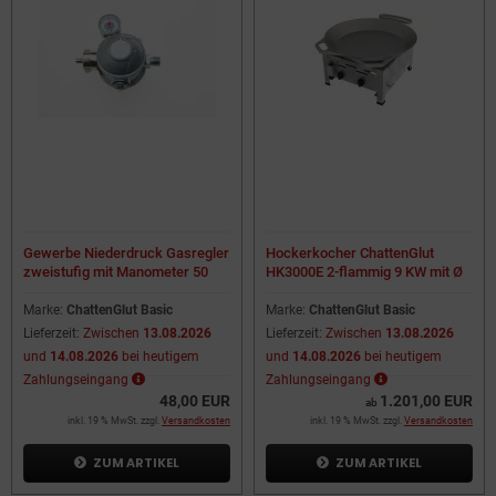
Gewerbe Niederdruck Gasregler
Hockerkocher ChattenGlut
zweistufig mit Manometer 50
HK3000E 2-flammig 9 KW mit Ø
mbar
65 cm Eisengusspfanne
Marke:
ChattenGlut Basic
Marke:
ChattenGlut Basic
Lieferzeit:
Zwischen
13.08.2026
Lieferzeit:
Zwischen
13.08.2026
und
14.08.2026
bei heutigem
und
14.08.2026
bei heutigem
Zahlungseingang
Zahlungseingang
48,00 EUR
1.201,00 EUR
ab
inkl. 19 % MwSt. zzgl.
Versandkosten
inkl. 19 % MwSt. zzgl.
Versandkosten
ZUM ARTIKEL
ZUM ARTIKEL