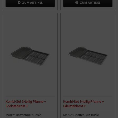
ZUM ARTIKEL
ZUM ARTIKEL
Kombi-Set 3-teilig Pfanne +
Kombi-Set 3-teilig Pfanne +
Edelstahlrost +
Edelstahlrost +
Flammabdeckung für
Flammabdeckung für
Gastrobräter 4-flammig
Gastrobräter 5-flammig
Marke:
ChattenGlut Basic
Marke:
ChattenGlut Basic