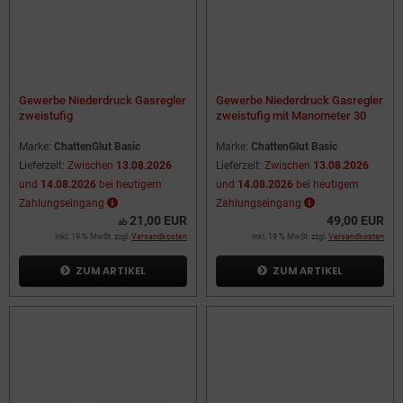
Gewerbe Niederdruck Gasregler
Gewerbe Niederdruck Gasregler
zweistufig
zweistufig mit Manometer 30
mbar
Marke:
ChattenGlut Basic
Marke:
ChattenGlut Basic
Lieferzeit:
Zwischen
13.08.2026
Lieferzeit:
Zwischen
13.08.2026
und
14.08.2026
bei heutigem
und
14.08.2026
bei heutigem
Zahlungseingang
Zahlungseingang
21,00 EUR
49,00 EUR
ab
inkl. 19 % MwSt. zzgl.
Versandkosten
inkl. 19 % MwSt. zzgl.
Versandkosten
ZUM ARTIKEL
ZUM ARTIKEL