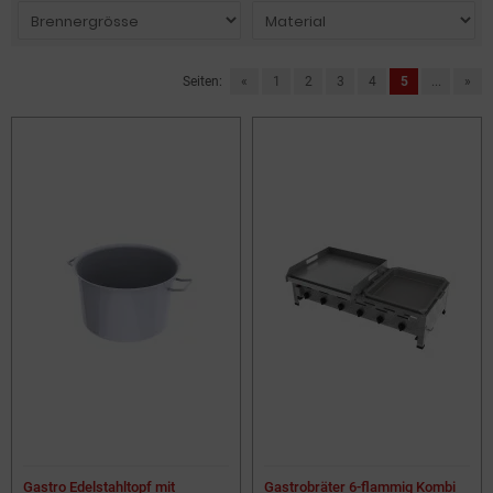
Seiten:
«
1
2
3
4
5
...
»
Gastro Edelstahltopf mit
Gastrobräter 6-flammig Kombi